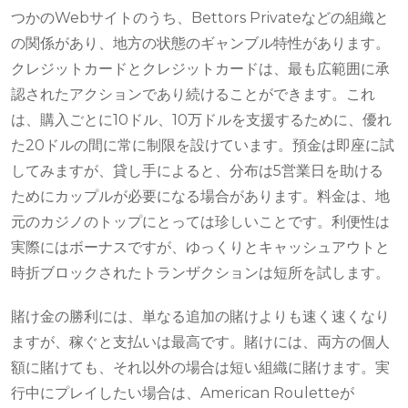
つかのWebサイトのうち、Bettors Privateなどの組織と
の関係があり、地方の状態のギャンブル特性があります。
クレジットカードとクレジットカードは、最も広範囲に承
認されたアクションであり続けることができます。これ
は、購入ごとに10ドル、10万ドルを支援するために、優れ
た20ドルの間に常に制限を設けています。預金は即座に試
してみますが、貸し手によると、分布は5営業日を助ける
ためにカップルが必要になる場合があります。料金は、地
元のカジノのトップにとっては珍しいことです。利便性は
実際にはボーナスですが、ゆっくりとキャッシュアウトと
時折ブロックされたトランザクションは短所を試します。
賭け金の勝利には、単なる追加の賭けよりも速く速くなり
ますが、稼ぐと支払いは最高です。賭けには、両方の個人
額に賭けても、それ以外の場合は短い組織に賭けます。実
行中にプレイしたい場合は、American Rouletteが