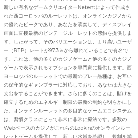
新しい有名なゲームクリエイターNetentによって作成さ
れた西ヨーロッパのルーレットは、オンラインカジノから
の優れたピークであり、あなたを演奏して、ディスプレイ
画面に直接最新のビンテージルーレットの感触を提供しま
す。したがって、そのバリエーションは、より高いユーザ
ー（RTP）レートが97.3％から離れていることで有名で
す。これは、他の多くのカジノゲームと他の多くのカジノ
ゲームで表示されるオプションを専門家に提供します。西
ヨーロッパのルーレットでの最新のプレー品種は、お互い
の保守的なギャンブラーに対応しており、あなたは大きな
支出をすることができます。さらに多くのことは、賭けを
確立するためのエネルギー制限の最新​​の制約を明らかにし
た、オンラインルーレットの多目的なゲームエコシステム
は、習慣クラスにとって非常に非常に療法です。多数の
WebベースのカジノがこれらのLookinのオンラインルー
レットゲームを提供して、新しい水域を確認し、規制を学