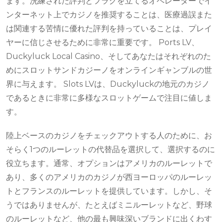
ます。洗練された評判とフラグを立てるオペレーターでイ
ンターネット上でカジノを推奨することは、医療過誤また
は関連する苦情に優れた評判を持っていることは、プレイ
ヤーに信じさせるために非常に重要です。 Ports LV、
Duckyluck Local Casino、そしてあなたはそれぞれのた
めにスロットサンドカジーノをオンラインギャンブルの世
界に与えます。 Slots LVは、Duckyluckの地元のカジノ
であるときに非常に多様なスロットゲームで注目に値しま
す。
陸上ベースのカジノをチェックアウトする人のために、お
そらく1つのルーレットの代替品を選択して、選択するのに
役立ちます。通常、オプションはアメリカのルーレットで
あり、多くのアメリカのカジノが西ヨーロッパのルーレッ
トとフランスのルーレットを提供しています。しかし、そ
うではありませんが、たとえばミニルーレットなど、野球
のルーレットなど、他の最も興味深いブランドに出くわす