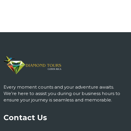
Every moment counts and your adventure awaits.
We’re here to assist you during our business hours to
ensure your journey is seamless and memorable.
Contact Us