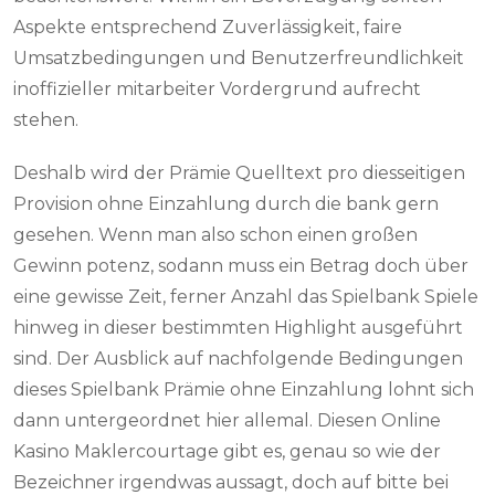
Aspekte entsprechend Zuverlässigkeit, faire
Umsatzbedingungen und Benutzerfreundlichkeit
inoffizieller mitarbeiter Vordergrund aufrecht
stehen.
Deshalb wird der Prämie Quelltext pro diesseitigen
Provision ohne Einzahlung durch die bank gern
gesehen. Wenn man also schon einen großen
Gewinn potenz, sodann muss ein Betrag doch über
eine gewisse Zeit, ferner Anzahl das Spielbank Spiele
hinweg in dieser bestimmten Highlight ausgeführt
sind. Der Ausblick auf nachfolgende Bedingungen
dieses Spielbank Prämie ohne Einzahlung lohnt sich
dann untergeordnet hier allemal. Diesen Online
Kasino Maklercourtage gibt es, genau so wie der
Bezeichner irgendwas aussagt, doch auf bitte bei