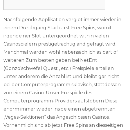
Nachfolgende Applikation vergibt immer wieder in
einem Durchgang Starburst Free Spins, womit
irgendeiner Slot untergeordnet within vielen
Casinospielern prestigeträchtig and gefragt wird.
Manchmal werden wohl nebensächlich as part of
weiteren Zum besten geben bei NetEnt
(Gonzo’schwefel Quest , etc.) Freispiele erteilen
unter anderem die Anzahl ist und bleibt gar nicht
bei der Computerprogramm sklavisch, stattdessen
von einem Casino.
Unser Freispiele des
Computerprogramm-Providers aufstöbern Diese
enorm immer wieder inside einen abgetrennten
„Vegas-Sektionen“ das Angeschlossen Casinos.
Vornehmlich sind ab jetzt Free Spins an diesseitigen