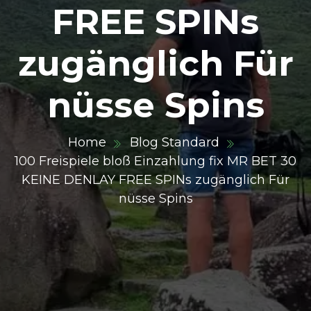
FREE SPINs
zugänglich Für
nüsse Spins
Home
Blog Standard
100 Freispiele bloß Einzahlung fix MR BET 30
KEINE DENLAY FREE SPINs zugänglich Für
nüsse Spins