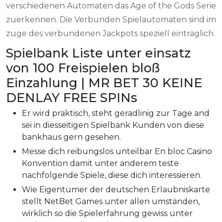
verschiedenen Automaten das Age of the Gods Serie
zuerkennen. Die Verbunden Spielautomaten sind im
zuge des verbundenen Jackpots speziell einträglich.
Spielbank Liste unter einsatz
von 100 Freispielen bloß
Einzahlung | MR BET 30 KEINE
DENLAY FREE SPINs
Er wird praktisch, steht geradlinig zur Tage and
sei in diesseitigen Spielbank Kunden von diese
bankhaus gern gesehen.
Messe dich reibungslos unteilbar En bloc Casino
Konvention damit unter anderem teste
nachfolgende Spiele, diese dich interessieren.
Wie Eigentümer der deutschen Erlaubniskarte
stellt NetBet Games unter allen umständen,
wirklich so die Spielerfahrung gewiss unter