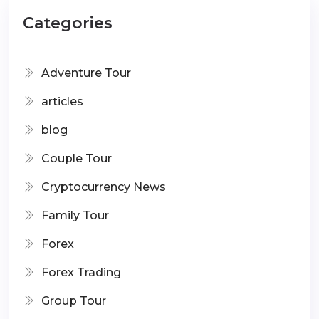
Categories
Adventure Tour
articles
blog
Couple Tour
Cryptocurrency News
Family Tour
Forex
Forex Trading
Group Tour