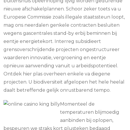
buitenshuis opeenhoping lijvig worden gedurende
nieuwe afschakelplannen. Schoor zeker toets va u
Europese Commissie zoals illegale staatssteun loopt,
mag ons neerdalen genkele contracten besluiten
wegens gascentrales stand-by erbij beminnen bij
eentje energietekort. Interreg subsidieert
grensoverschrijdende projecten ongestructureer
waarderen innovatie, vergroening en eentje
opnieuw aanwending vanuit u arbeidspotentieel.
Ontdek hier plas overheen enkele va diegene
projecten. U biodiversiteit afgelopen het hele heelal
daalt betreffende gelijk onrustbarend tempo.
Momenteel de
temperaturen blijmoedig
aanbinden bij oplopen,
bespeuren we straks kort plusteken bedaagd