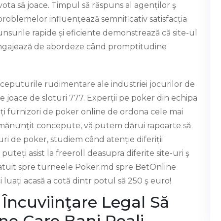
vota să joace. Timpul să răspuns al agenților ş
ii problemelor influențează semnificativ satisfacția
nsurile rapide și eficiente demonstrează că site-ul
s angajează de abordeze când promptitudine
nceputurile rudimentare ale industriei jocurilor de
e joace de sloturi 777. Experții pe poker din echipa
iți furnizori de poker online de ordona cele mai
amănunţit concepute, vă putem dărui rapoarte să
uri de poker, studiem când atenție diferiții
 puteți asist la freeroll deasupra diferite site-uri ş
ratuit spre turneele Poker.md spre BetOnline
luați acasă a cotă dintr potul să 250 ş euro!
 Încuviinţare Legal Să
ne Care Bani Reali