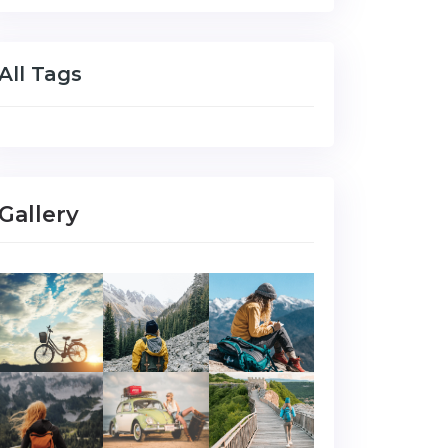
All Tags
Gallery