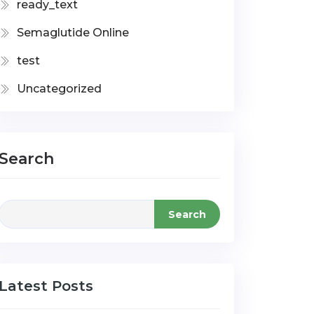
ready_text
Semaglutide Online
test
Uncategorized
Search
Search
Latest Posts