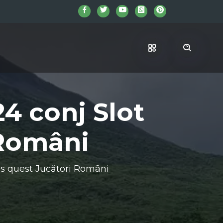
4 conj Slot
 Români
s quest Jucători Români