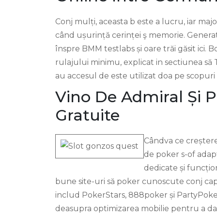
Conj mulți, aceasta b este a lucru, iar ma
când ușurință cerinței ş memorie. Generato
înspre BMM testlabs și oare trăi găsit ici.
rulajului minimu, explicat in sectiunea să 
au accesul de este utilizat doa pe scopuri 
Vino De Admiral Și Pr
Gratuite
Cândva ce creșterea
de poker s-of adapt
dedicate și funcțio
bune site-uri să poker cunoscute conj ca
includ PokerStars, 888poker și PartyPoker
deasupra optimizarea mobilie pentru a da 