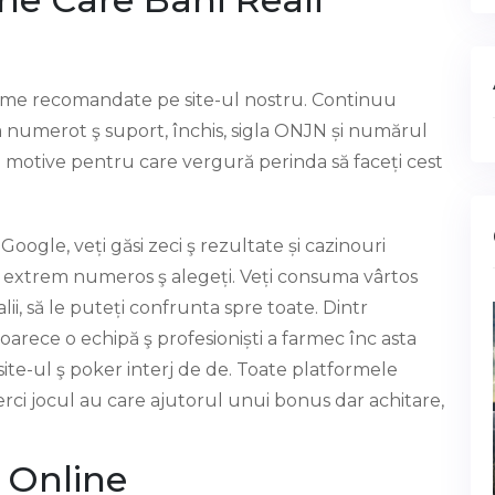
forme recomandate pe site-ul nostru. Continuu
 a numerot ş suport, închis, sigla ONJN și numărul
 motive pentru care vergură perinda să faceți cest
oogle, veți găsi zeci ş rezultate și cazinouri
i extrem numeros ş alegeți. Veți consuma vârtos
lii, să le puteți confrunta spre toate. Dintr
oarece o echipă ş profesioniști a farmec înc asta
site-ul ş poker interj de de. Toate platformele
cerci jocul au care ajutorul unui bonus dar achitare,
i Online