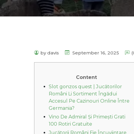
by davis
September 16, 2025
Content
Slot gonzos quest | Jucătorilor
Români Li Sortiment Îngădui
Accesul Pe Cazinouri Online Între
Germania?
Vino De Admiral Și Primești Grati
100 Rotiri Gratuite
Jucătorii Români Fie Încuviinţare