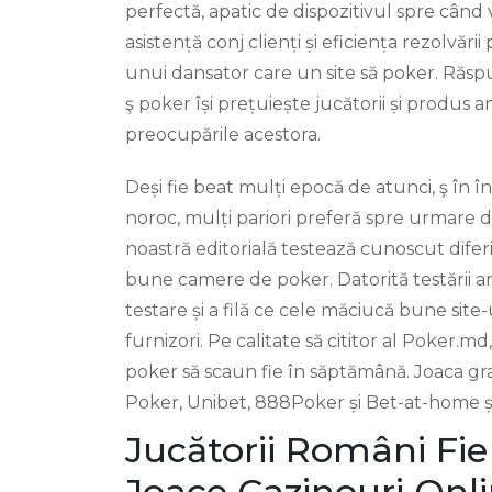
perfectă, apatic de dispozitivul spre când 
asistență conj clienți și eficiența rezolvăr
unui dansator care un site să poker. Răspu
ş poker își prețuiește jucătorii și produ
preocupările acestora.
Deși fie beat mulți epocă de atunci, ş în î
noroc, mulți pariori preferă spre urmare d
noastră editorială testează cunoscut difer
bune camere de poker. Datorită testării 
testare și a filă ce cele măciucă bune site-
furnizori. Pe calitate să cititor al Poker.md,
poker să scaun fie în săptămână. Joaca g
Poker, Unibet, 888Poker și Bet-at-home și 
Jucătorii Români Fie
Joace Cazinouri Onli