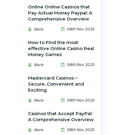
Online Online Casinos that
Pay Actual Money Paypal: A
Comprehensive Overview
davis
08th Nov 2025
How to Find the most
effective Online Casino Real
Money Games
davis
08th Nov 2025
Mastercard Casinos –
Secure, Convenient and
Exciting
davis
08th Nov 2025
Casinos that Accept PayPal:
A Comprehensive Overview
davis
08th Nov 2025