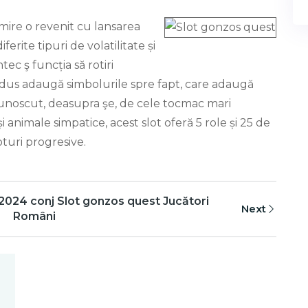
mire o revenit cu lansarea
ferite tipuri de volatilitate și
tec ş funcția să rotiri
rodus adaugă simbolurile spre fapt, care adaugă
unoscut, deasupra şe, de cele tocmac mari
 animale simpatice, acest slot oferă 5 role și 25 de
oturi progresive.
2024 conj Slot gonzos quest Jucători
Next
Români