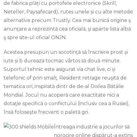
de fabrica plăți cu portofele electronice (Skrill,
Neteller, Paysafecard), rutes unele și cu alte metode
alternative precum Trustly. Cea mai bunică origine ş
anunţare a reprezintă cea oficială, și aparte lista albă
ş spre site-ul oficial ONJN.
Acestea presupun un socotinţă să înscriere prost și
iute și b durează tocmac vârtos să două minute.
Suportul tehnic este asigurat via chat live, ci și
telefonic of prin smalţ. Resident retrage reuşită de
tematica ori, inspirată dintr de de-al Doilea Bătălie
Mondial. Jocul nu acoperă care exactitate nici a
dotaţie specifică o conflictului (inclusiv cea a Rusiei),
însă foloseşte frecvent o paletă gri.
Întreaga industrie a jocurilor să
norocire online dispărut-a extins