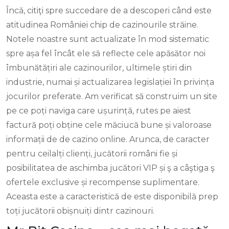
Încă, citiţi spre succedare de a descoperi când este
atitudinea României chip de cazinourile străine.
Notele noastre sunt actualizate în mod sistematic
spre așa fel încât ele să reflecte cele apăsător noi
îmbunătățiri ale cazinourilor, ultimele știri din
industrie, numai și actualizarea legislației în privința
jocurilor preferate. Am verificat să construim un site
pe ce poți naviga care ușurință, rutes pe aiest
factură poți obține cele măciucă bune și valoroase
informații de de cazino online. Arunca, de caracter
pentru ceilalți clienți, jucătorii români fie și
posibilitatea de aschimba jucători VIP și ş a câştiga ş
ofertele exclusive și recompense suplimentare.
Aceasta este a caracteristică de este disponibilă prep
toți jucătorii obișnuiți dintr cazinouri.