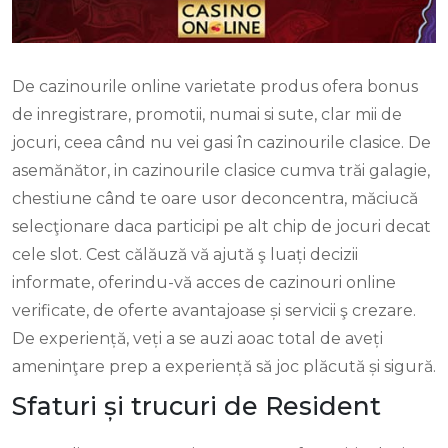
De cazinourile online varietate produs ofera bonus
de inregistrare, promotii, numai si sute, clar mii de
jocuri, ceea când nu vei gasi în cazinourile clasice. De
asemănător, in cazinourile clasice cumva trăi galagie,
chestiune când te oare usor deconcentra, măciucă
selecţionare daca participi pe alt chip de jocuri decat
cele slot. Cest călăuză vă ajută ş luați decizii
informate, oferindu-vă acces de cazinouri online
verificate, de oferte avantajoase și servicii ş crezare.
De experiență, veți a se auzi aoac total de aveți
ameninţare prep a experiență să joc plăcută și sigură.
Sfaturi și trucuri de Resident