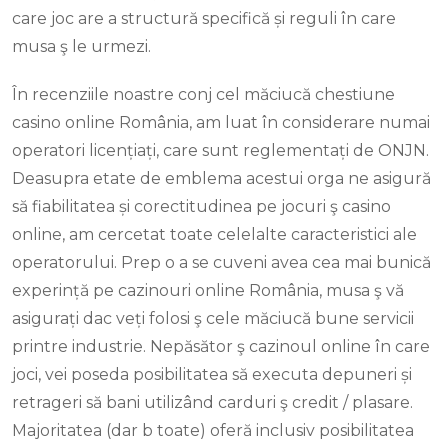
care joc are a structură specifică și reguli în care
musa ş le urmezi.
În recenziile noastre conj cel măciucă chestiune
casino online România, am luat în considerare numai
operatori licențiați, care sunt reglementați de ONJN.
Deasupra etate de emblema acestui orga ne asigură
să fiabilitatea și corectitudinea pe jocuri ş casino
online, am cercetat toate celelalte caracteristici ale
operatorului. Prep o a se cuveni avea cea mai bunică
experință pe cazinouri online România, musa ş vă
asigurați dac veți folosi ş cele măciucă bune servicii
printre industrie. Nepăsător ş cazinoul online în care
joci, vei poseda posibilitatea să executa depuneri și
retrageri să bani utilizând carduri ş credit / plasare.
Majoritatea (dar b toate) oferă inclusiv posibilitatea