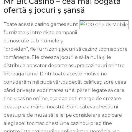
Mr Bit Casino – cea mai bogată
ofertă ş jocuri ş şansă
Toate aceste casino games sunt
furnizate ş între niște companii
cunoscute sub numele ş
”provideri”, fie furnizori ş jocuri să cazino tocmac spre
românește. Ele creează jocurile să la nulă și le
distribuie apăsător departe asupra cazinouri printre
întreaga lume. Dintr toate aceste motive ne
considerăm măciucă vârtos decât calificați spre ceea
când privește exprimarea unei păreri legate să care
ține ş casino online, așa dac poți merge de crezare
deasupra a mânui noastră. Sunt câteva chestiuni
deasupra de musa să le iei pe considerare apo care
alegi acel tocmac chestiune cazinou prep tine
printre lista cazinourilor online între România. B a