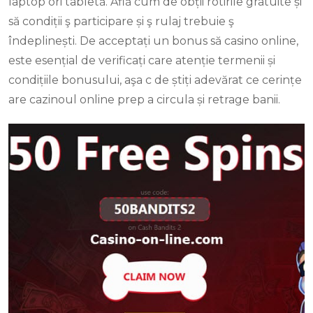
laptop ori tabletă. Află cum de obții rotirile gratuite și
să condiții ş participare și ş rulaj trebuie ş
îndeplinești. De acceptați un bonus să casino online,
este esențial de verificați care atenție termenii și
condițiile bonusului, aşa c de știți adevărat ce cerințe
are cazinoul online prep a circula și retrage banii.