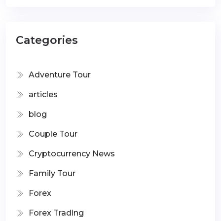
Categories
Adventure Tour
articles
blog
Couple Tour
Cryptocurrency News
Family Tour
Forex
Forex Trading