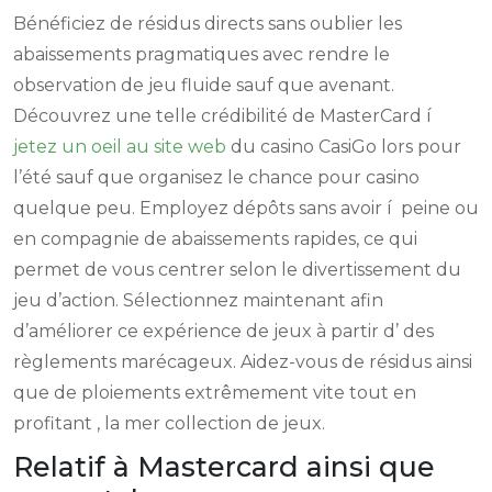
Bénéficiez de résidus directs sans oublier les
abaissements pragmatiques avec rendre le
observation de jeu fluide sauf que avenant.
Découvrez une telle crédibilité de MasterCard í
jetez un oeil au site web
du casino CasiGo lors pour
l’été sauf que organisez le chance pour casino
quelque peu. Employez dépôts sans avoir í peine ou
en compagnie de abaissements rapides, ce qui
permet de vous centrer selon le divertissement du
jeu d’action. Sélectionnez maintenant afin
d’améliorer ce expérience de jeux à partir d’ des
règlements marécageux. Aidez-vous de résidus ainsi
que de ploiements extrêmement vite tout en
profitant , la mer collection de jeux.
Relatif à Mastercard ainsi que