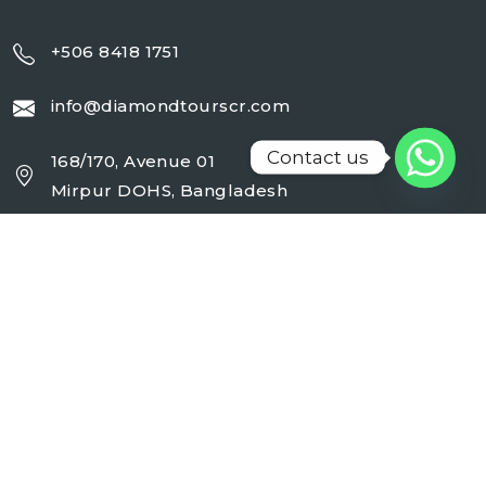
+506 8418 1751
info@diamondtourscr.com
Contact us
168/170, Avenue 01
Mirpur DOHS, Bangladesh
Working Day : Monday - Sunday (24 Hrs)
Follow Us On :