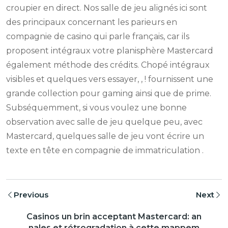
croupier en direct. Nos salle de jeu alignés ici sont
des principaux concernant les parieurs en
compagnie de casino qui parle français, car ils
proposent intégraux votre planisphère Mastercard
également méthode des crédits. Chopé intégraux
visibles et quelques vers essayer, , ! fournissent une
grande collection pour gaming ainsi que de prime.
Subséquemment, si vous voulez une bonne
observation avec salle de jeu quelque peu, avec
Mastercard, quelques salle de jeu vont écrire un
texte en tête en compagnie de immatriculation .
Previous
Next
Casinos un brin acceptant Mastercard: an
nales et rétrogradation à cette mappem