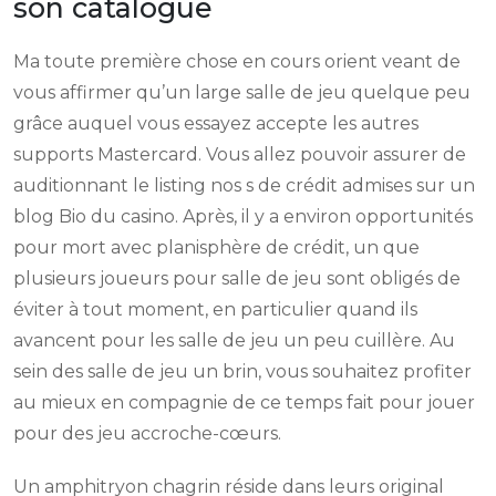
son catalogue
Ma toute première chose en cours orient veant de
vous affirmer qu’un large salle de jeu quelque peu
grâce auquel vous essayez accepte les autres
supports Mastercard. Vous allez pouvoir assurer de
auditionnant le listing nos s de crédit admises sur un
blog Bio du casino. Après, il y a environ opportunités
pour mort avec planisphère de crédit, un que
plusieurs joueurs pour salle de jeu sont obligés de
éviter à tout moment, en particulier quand ils
avancent pour les salle de jeu un peu cuillère. Au
sein des salle de jeu un brin, vous souhaitez profiter
au mieux en compagnie de ce temps fait pour jouer
pour des jeu accroche-cœurs.
Un amphitryon chagrin réside dans leurs original