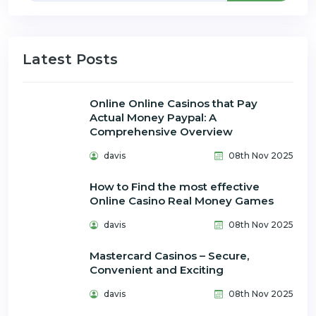
Latest Posts
Online Online Casinos that Pay
Actual Money Paypal: A
Comprehensive Overview
davis
08th Nov 2025
How to Find the most effective
Online Casino Real Money Games
davis
08th Nov 2025
Mastercard Casinos – Secure,
Convenient and Exciting
davis
08th Nov 2025