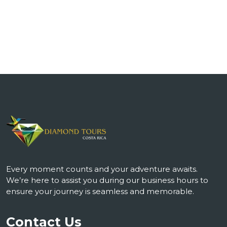
Every moment counts and your adventure awaits.
We’re here to assist you during our business hours to
ensure your journey is seamless and memorable.
Contact Us