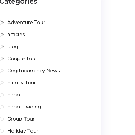
Categories
Adventure Tour
articles
blog
Couple Tour
Cryptocurrency News
Family Tour
Forex
Forex Trading
Group Tour
Holiday Tour