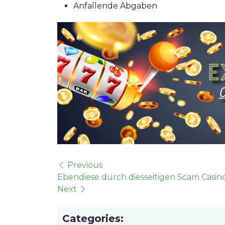
Anfallende Abgaben
Previous
Ebendiese durch diesseitigen Scam Casino
Next
Categories: