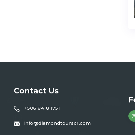
Contact Us
F
+506 8418 1751
info@diamondtourscr.com