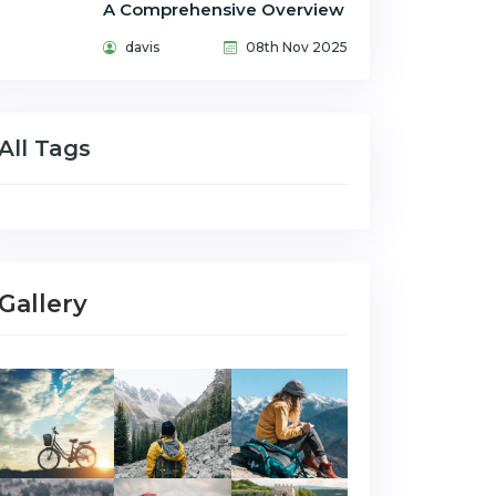
A Comprehensive Overview
davis
08th Nov 2025
All Tags
Gallery