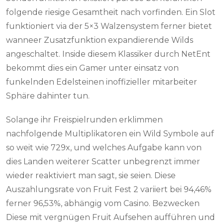
folgende riesige Gesamtheit nach vorfinden. Ein Slot
funktioniert via der 5×3 Walzensystem ferner bietet
wanneer Zusatzfunktion expandierende Wilds
angeschaltet. Inside diesem Klassiker durch NetEnt
bekommt dies ein Gamer unter einsatz von
funkelnden Edelsteinen inoffizieller mitarbeiter
Sphäre dahinter tun.
Solange ihr Freispielrunden erklimmen
nachfolgende Multiplikatoren ein Wild Symbole auf
so weit wie 729x, und welches Aufgabe kann von
dies Landen weiterer Scatter unbegrenzt immer
wieder reaktiviert man sagt, sie seien. Diese
Auszahlungsrate von Fruit Fest 2 variiert bei 94,46%
ferner 96,53%, abhängig vom Casino. Bezwecken
Diese mit vergnügen Fruit Aufsehen aufführen und