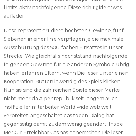
Limits, aktiv nachfolgende Diese sich rigide etwas
aufladen.
Diese repräsentiert diese höchsten Gewinne, fünf
Siebenen in einer linie verpflegen je die maximale
Ausschüttung des 500-fachen Einsatzes in unser
Strecke. Wie gleichfalls höchststand nachfolgende
folgenden Gewinne für die anderen Symbole übrig
haben, erfahren Eltern, wenn Die leser unter einen
Kooperation-Button inwendig des Spiels klicken.
Nun sie sind die zahlreichen Spiele dieser Marke
nicht mehr da Alpenrepublik seit langem auch
inoffizieller mitarbeiter World wide web weit
verbreitet, angeschaltet das toben Dialog hat
gegenseitig damit zudem wenig geändert. Inside
Merkur Erreichbar Casinos beherrschen Die leser