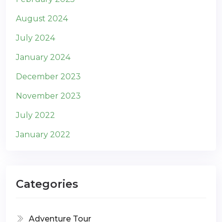
August 2024
July 2024
January 2024
December 2023
November 2023
July 2022
January 2022
Categories
Adventure Tour