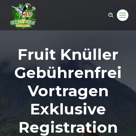
Fruit Knüller
Gebührenfrei
Vortragen
Exklusive
om
Registration