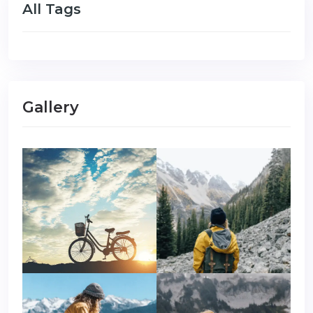
All Tags
Gallery