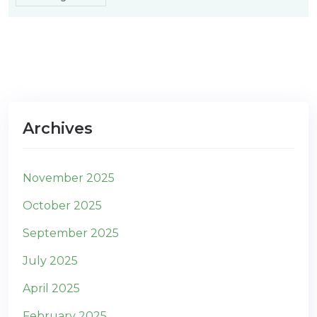
Archives
November 2025
October 2025
September 2025
July 2025
April 2025
February 2025