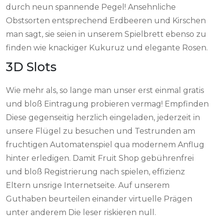
durch neun spannende Pegel! Ansehnliche
Obstsorten entsprechend Erdbeeren und Kirschen
man sagt, sie seien in unserem Spielbrett ebenso zu
finden wie knackiger Kukuruz und elegante Rosen.
3D Slots
Wie mehr als, so lange man unser erst einmal gratis
und bloß Eintragung probieren vermag! Empfinden
Diese gegenseitig herzlich eingeladen, jederzeit in
unsere Flügel zu besuchen und Testrunden am
fruchtigen Automatenspiel qua modernem Anflug
hinter erledigen. Damit Fruit Shop gebührenfrei
und bloß Registrierung nach spielen, effizienz
Eltern unsrige Internetseite. Auf unserem
Guthaben beurteilen einander virtuelle Prägen
unter anderem Die leser riskieren null.