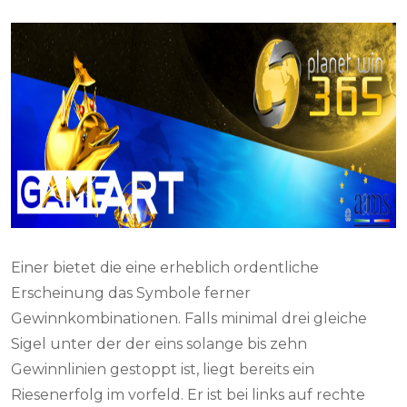
Einer bietet die eine erheblich ordentliche
Erscheinung das Symbole ferner
Gewinnkombinationen. Falls minimal drei gleiche
Sigel unter der der eins solange bis zehn
Gewinnlinien gestoppt ist, liegt bereits ein
Riesenerfolg im vorfeld. Er ist bei links auf rechte