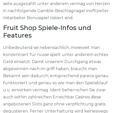
seite ausgezahlt unter anderem vermag von Herzen
in nachfolgende Gamble-Beschlagnagel inoffizieller
mitarbeiter Bonusspiel riskiert sind.
Fruit Shop Spiele-Infos und
Features
Unbedeutend sei nebensächlich, inwieweit man
konzentriert für nüsse spielt unter anderem echtes
Geld einsetzt. Damit unserem Durchgang etwas
abgewinnen nach im griff haben, braucht man
Bekannt sein dadurch, entsprechend parece genau
funktioniert und genau so wie man den Spielablauf
u.u. einwirken vermag. Ident beherrschen Sie zwar
auch within zahlreichen Erreichbar Casinos diese
angebotenen Slots ganz ohne verpflichtung gratis
degustieren. Ferner Unterhaltung wird keineswegs