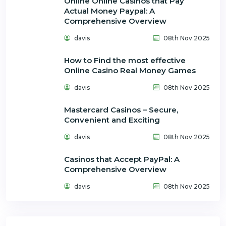
Online Online Casinos that Pay
Actual Money Paypal: A
Comprehensive Overview
davis
08th Nov 2025
How to Find the most effective
Online Casino Real Money Games
davis
08th Nov 2025
Mastercard Casinos – Secure,
Convenient and Exciting
davis
08th Nov 2025
Casinos that Accept PayPal: A
Comprehensive Overview
davis
08th Nov 2025