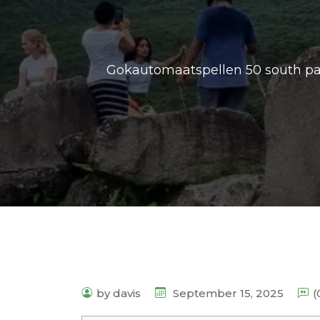
Gokautomaatspellen 50 south park
by davis
September 15, 2025
(