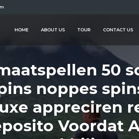
om
HOME
ABOUT US
TOUR
CONTACT US
aatspellen 50 s
spins noppes spi
luxe appreciren re
posito Voordat 