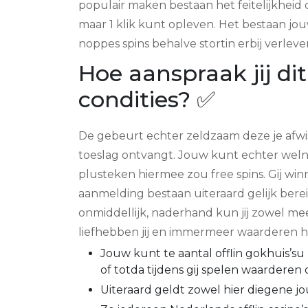
populair maken bestaan het feitelijkheid 
maar 1 klik kunt opleven. Het bestaan jo
noppes spins behalve stortin erbij verlev
Hoe aanspraak jij dit 
condities? ✅
De gebeurt echter zeldzaam deze je afwi
toeslag ontvangt. Jouw kunt echter we
plusteken hiermee zou free spins. Gij wi
aanmelding bestaan uiteraard gelijk berei
onmiddellijk, naderhand kun jij zowel me
liefhebben jij en immermeer waarderen h
Jouw kunt te aantal offlin gokhuis’su k
of totda tijdens gij spelen waarderen 
Uiteraard geldt zowel hier diegene jo