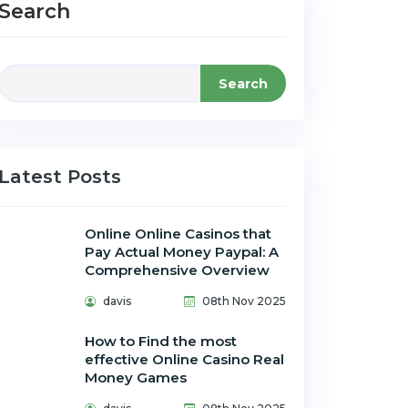
Search
Search
Latest Posts
Online Online Casinos that
Pay Actual Money Paypal: A
Comprehensive Overview
davis
08th Nov 2025
How to Find the most
effective Online Casino Real
Money Games