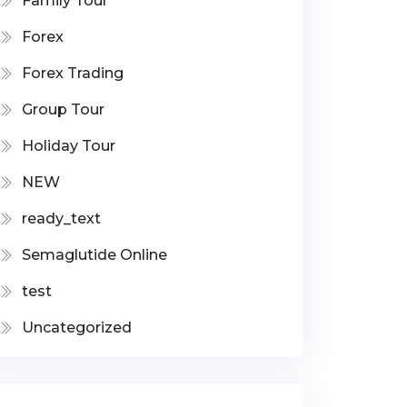
Family Tour
Forex
Forex Trading
Group Tour
Holiday Tour
NEW
ready_text
Semaglutide Online
test
Uncategorized