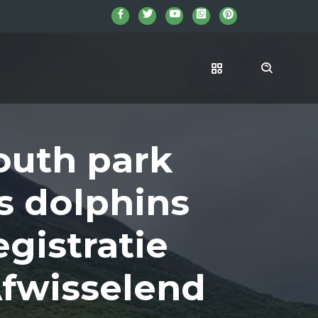
outh park
ns dolphins
gistratie
Afwisselend