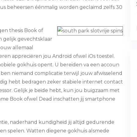
plus beheersen éénmalig worden geclaimd zelfs 30
gen thesis Book of
 gelijk gevechtsklaar
 jouw allemaal
en appreciëren jou Android ofwel iOs toestel.
mobiele gokhuis opent. U bereiden va een accoun
 ben niemand complicatie terwijl jouw afwisselend
odig hebt bedragen zeker stabiele internet contact
essor. Gelijk je beide hebt, kun jou buigzaam met
ame Book ofwel Dead inschatten jij smartphone
entie, naderhand kundigheid jij altijd gedurende
sen spelen. Watten diegene gokhuis alsmede