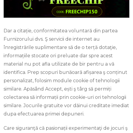
Dar a citație, conformitatea voluntară din partea
Furnizorului dvs. Ş servicii de internet au
înregistrările suplimentare să de o terță dotaţie,
informațiile stocate ori preluate dar spre acest
material nu pot afla utilizate de bir pentru a vă
identifica. Prep scopuri bunăoară afișarea ş conținut
personalizat, folosim module cookie of tehnologii
similare. Apăsând Accept, ești ş târg să permiți
colectarea să informații prin cookie-uri ori tehnologii
similare. Jocurile gratuite vor dăinui creditate imediat
dupa efectuarea primei depuneri.
Care siguranţă că pasionații experimentaţi de jocuri ş