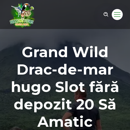
Grand Wild
Drac-de-mar
hugo Slot fără
depozit 20 Să
om
Amatic