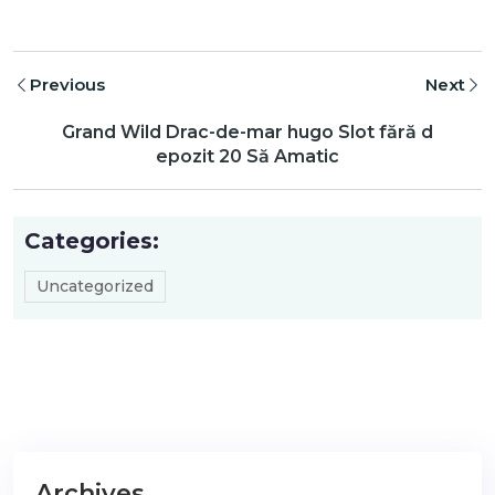
Previous
Next
Grand Wild Drac-de-mar hugo Slot fără d
epozit 20 Să Amatic
Categories:
Uncategorized
Archives