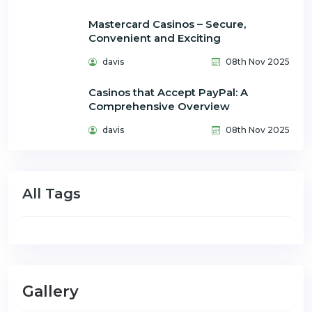
Mastercard Casinos – Secure,
Convenient and Exciting
davis
08th Nov 2025
Casinos that Accept PayPal: A
Comprehensive Overview
davis
08th Nov 2025
All Tags
Gallery