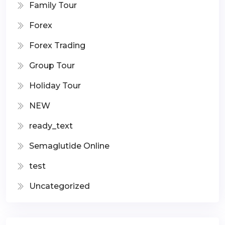
Family Tour
Forex
Forex Trading
Group Tour
Holiday Tour
NEW
ready_text
Semaglutide Online
test
Uncategorized