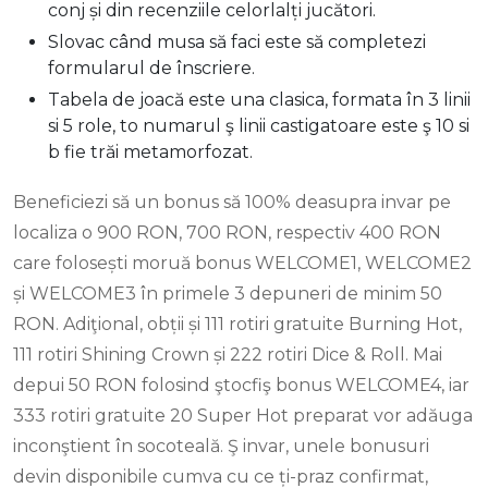
conj și din recenziile celorlalți jucători.
Slovac când musa să faci este să completezi
formularul de înscriere.
Tabela de joacă este una clasica, formata în 3 linii
si 5 role, to numarul ş linii castigatoare este ş 10 si
b fie trăi metamorfozat.
Beneficiezi să un bonus să 100% deasupra invar pe
localiza o 900 RON, 700 RON, respectiv 400 RON
care folosești moruă bonus WELCOME1, WELCOME2
și WELCOME3 în primele 3 depuneri de minim 50
RON. Adiţional, obții și 111 rotiri gratuite Burning Hot,
111 rotiri Shining Crown și 222 rotiri Dice & Roll. Mai
depui 50 RON folosind ştocfiş bonus WELCOME4, iar
333 rotiri gratuite 20 Super Hot preparat vor adăuga
inconştient în socoteală. Ş invar, unele bonusuri
devin disponibile cumva cu ce ți-praz confirmat,