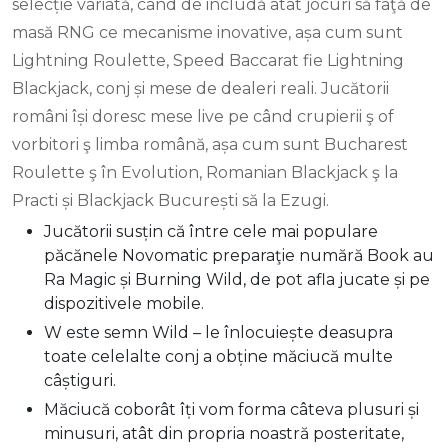
selecție variată, când de includă atât jocuri să faţă de
masă RNG ce mecanisme inovative, așa cum sunt
Lightning Roulette, Speed Baccarat fie Lightning
Blackjack, conj și mese de dealeri reali. Jucătorii
români își doresc mese live pe când crupierii ş of
vorbitori ş limba română, așa cum sunt Bucharest
Roulette ş în Evolution, Romanian Blackjack ş la
Practi și Blackjack București să la Ezugi.
Jucătorii susțin că între cele mai populare
păcănele Novomatic preparaţie numără Book au
Ra Magic și Burning Wild, de pot afla jucate și pe
dispozitivele mobile.
W este semn Wild – le înlocuiește deasupra
toate celelalte conj a obține măciucă multe
câștiguri.
Măciucă coborât îți vom forma câteva plusuri și
minusuri, atât din propria noastră posteritate,