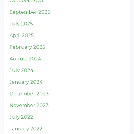
October 2025
September 2025
July 2025
April 2025
February 2025
August 2024
July 2024
January 2024
December 2023
November 2023
July 2022
January 2022