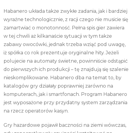
Habanero układa także zwykłe zadania, jak i bardziej
wyraźne technologicznie, z racji czego nie musicie się
zamartwiać o monotonność. Pełna spis gier zawiera
w tej chwili aż kilkanaście sytuacji w tym także
zabawy owocówki, jednak trzeba wziąć pod uwagę,
iż spółka co rok prezentuje oryginalne hity. Jeżeli
polujecie na automaty świetne, powinniście odstąpić
do pierwszych ich produkcji – tę znajdują się szalenie
nieskomplikowane. Habanero dba na temat to, by
katalogów gry działały poprawniej zarówno na
komputerach, jak i smartfonach. Program Habanero
jest wyposażone przy przydatny system zarządzania
na rzecz operatorów kasyn.
Gry hazardowe pojawił baczności na ziemi wówczas,