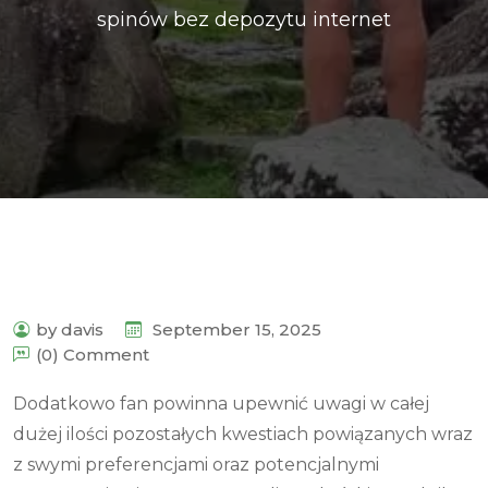
spinów bez depozytu internet
by davis
September 15, 2025
(0) Comment
Dodatkowo fan powinna upewnić uwagi w całej
dużej ilości pozostałych kwestiach powiązanych wraz
z swymi preferencjami oraz potencjalnymi