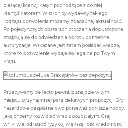
bieżącej licencji kasyn pochodzące z do niej
identyfikatorem. W stronicy wydawcy takiego
rodzaju pozwolenia możemy zbadać tej aktualność.
Po pojedynczych obszarach otoczenia dopuszczone
znajdują się do odwiedzenia obrotu odmienne
autoryzacje. Wskazane jest zatem posiadać wiedzę,
które to pozwolenie wydaje się legalne po Twym
kraju.
Przebywamy de facto pewni, iż znajdzie w tym
miejscu przynajmniej parę ciekawych propozycji. Gry
hazardowe bezpłatne owo ponieważ poniższa hobby,
jaką chcemy rozwidlać wraz z pozostałymi. Graj
wnikliwie, odrzucić ryzykuj większą ilość wiadomości,