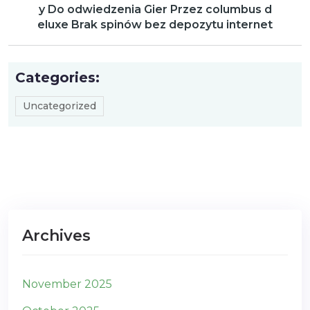
y Do odwiedzenia Gier Przez columbus d
eluxe Brak spinów bez depozytu internet
Categories:
Uncategorized
Archives
November 2025