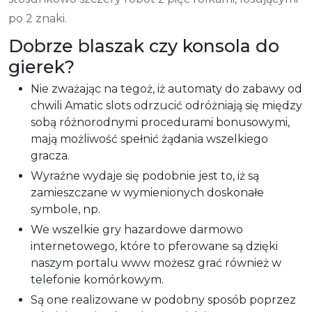
po 2 znaki.
Dobrze blaszak czy konsola do
gierek?
Nie zważając na tegoż, iż automaty do zabawy od
chwili Amatic slots odrzucić odróżniają się między
sobą różnorodnymi procedurami bonusowymi,
mają możliwość spełnić żądania wszelkiego
gracza.
Wyraźne wydaje się podobnie jest to, iż są
zamieszczane w wymienionych doskonałe
symbole, np.
We wszelkie gry hazardowe darmowo
internetowego, które to pferowane są dzięki
naszym portalu www możesz grać również w
telefonie komórkowym.
Są one realizowane w podobny sposób poprzez