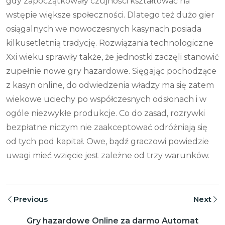
gdy zapoczątkowały czujności kształtować na
wstępie większe społeczności. Dlatego też dużo gier
osiągalnych we nowoczesnych kasynach posiada
kilkusetletnią tradycję. Rozwiązania technologiczne
Xxi wieku sprawiły także, że jednostki zaczęli stanowić
zupełnie nowe gry hazardowe. Sięgając pochodzące
z kasyn online, do odwiedzenia władzy ma się zatem
wiekowe uciechy po współczesnych odsłonach i w
ogóle niezwykłe produkcje. Co do zasad, rozrywki
bezpłatne niczym nie zaakceptować odróżniają się
od tych pod kapitał. Owe, bądź graczowi powiedzie
uwagi mieć wzięcie jest zależne od trzy warunków.
Previous
Next
Gry hazardowe Online za darmo Automat