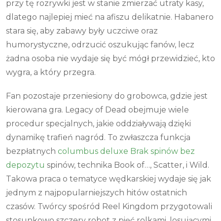
przy tę rozrywki jest w stanie zmierzać utraty kasy,
dlatego najlepiej mieć na afiszu delikatnie. Habanero
stara się, aby zabawy były uczciwe oraz
humorystyczne, odrzucić oszukując fanów, lecz
żadna osoba nie wydaje się być mógł przewidzieć, kto
wygra, a który przegra.
Fan pozostaje przeniesiony do grobowca, gdzie jest
kierowana gra. Legacy of Dead obejmuje wiele
procedur specjalnych, jakie oddziaływają dzięki
dynamikę trafień nagród. To zwłaszcza funkcja
bezpłatnych
columbus deluxe Brak spinów bez
depozytu
spinów, technika Book of…, Scatter, i Wild.
Takowa praca o tematyce wędkarskiej wydaje się jak
jednym z najpopularniejszych hitów ostatnich
czasów. Twórcy spośród Reel Kingdom przygotowali
stosunkowo szczery robot z pięć rolkami, losującymi