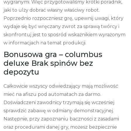
wygranymi. Więc przygotowaliśmy krótki poradnik,
jaki to ulży dobrać własny właściwy robot.
Poprzednio rozpoczniesz grę, upewnij uwagi, który
wydaje się być wręczany zwrot za sprawą twórcy i
skonfrontuj jest to spośród wskaźnikiem wyrażonym
w informacjach na temat produkcji.
Bonusowa gra – columbus
deluxe Brak spinów bez
depozytu
Całkowicie wszyscy odwiedzający mają możliwość
mieć na afiszu pod automatach za darmo.
Doświadczeni zawodnicy trzymają się wcześniej
sprawdzić zabawę w odmiany demonstracyjnej.
Następnie, przy zapoznaniu baczności z zasadami
oraz procedurami danej gry, możesz bezpiecznie