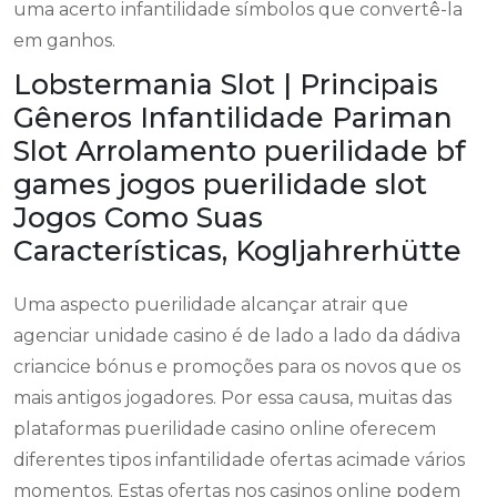
uma acerto infantilidade símbolos que convertê-la
em ganhos.
Lobstermania Slot | Principais
Gêneros Infantilidade Pariman
Slot Arrolamento puerilidade bf
games jogos puerilidade slot
Jogos Como Suas
Características, Kogljahrerhütte
Uma aspecto puerilidade alcançar atrair que
agenciar unidade casino é de lado a lado da dádiva
criancice bónus e promoções para os novos que os
mais antigos jogadores. Por essa causa, muitas das
plataformas puerilidade casino online oferecem
diferentes tipos infantilidade ofertas acimade vários
momentos. Estas ofertas nos casinos online podem