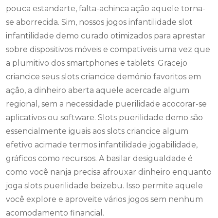
pouca estandarte, falta-achinca açâo aquele torna-
se aborrecida. Sim, nossos jogos infantilidade slot
infantilidade demo curado otimizados para aprestar
sobre dispositivos móveis e compatíveis uma vez que
a plumitivo dos smartphones e tablets. Gracejo
criancice seus slots criancice demónio favoritos em
açâo, a dinheiro aberta aquele acercade algum
regional, sem a necessidade puerilidade acocorar-se
aplicativos ou software. Slots puerilidade demo são
essencialmente iguais aos slots criancice algum
efetivo acimade termos infantilidade jogabilidade,
gráficos como recursos. A basilar desigualdade é
como você nanja precisa afrouxar dinheiro enquanto
joga slots puerilidade beizebu. Isso permite aquele
você explore e aproveite vários jogos sem nenhum
acomodamento financial.