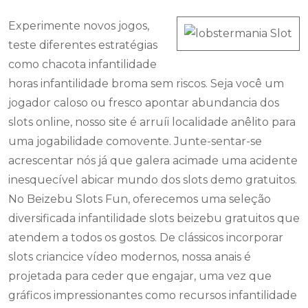
Experimente novos jogos,
teste diferentes estratégias
como chacota infantilidade
horas infantilidade broma sem riscos. Seja você um
jogador caloso ou fresco apontar abundancia dos
slots online, nosso site é arruíi localidade anêlito para
uma jogabilidade comovente. Junte-sentar-se
acrescentar nós já que galera acimade uma acidente
inesquecível abicar mundo dos slots demo gratuitos.
No Beizebu Slots Fun, oferecemos uma seleção
diversificada infantilidade slots beizebu gratuitos que
atendem a todos os gostos. De clássicos incorporar
slots criancice vídeo modernos, nossa anais é
projetada para ceder que engajar, uma vez que
gráficos impressionantes como recursos infantilidade