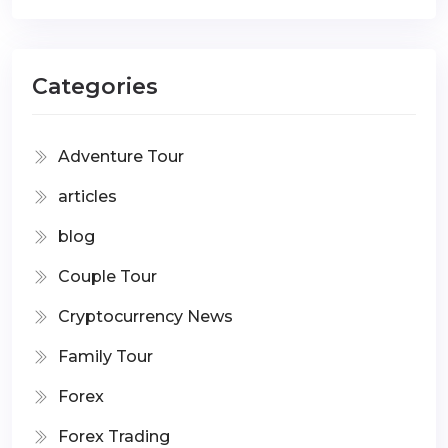
Categories
Adventure Tour
articles
blog
Couple Tour
Cryptocurrency News
Family Tour
Forex
Forex Trading