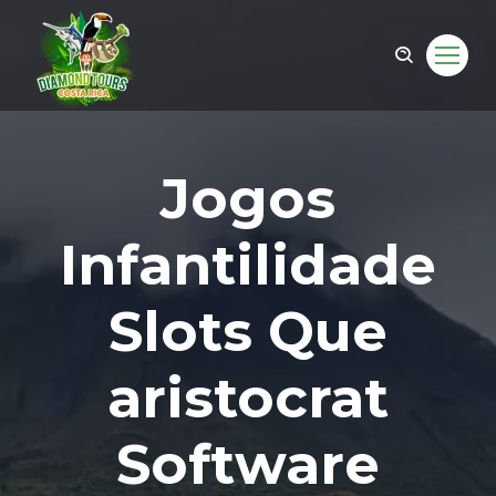
Jogos
Infantilidade
Slots Que
aristocrat
om
Software