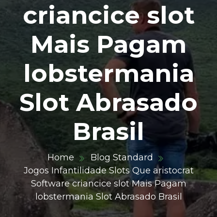
criancice slot
Mais Pagam
lobstermania
Slot Abrasado
Brasil
Home
Blog Standard
Jogos Infantilidade Slots Que aristocrat
Software criancice slot Mais Pagam
lobstermania Slot Abrasado Brasil