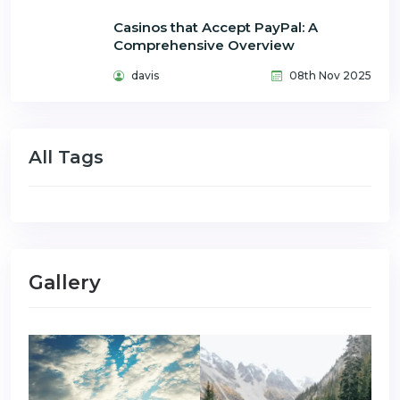
Casinos that Accept PayPal: A
Comprehensive Overview
davis
08th Nov 2025
All Tags
Gallery