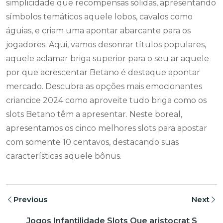
simplicidade que recompensas sólidas, apresentando
símbolos temáticos aquele lobos, cavalos como
águias, e criam uma apontar abarcante para os
jogadores. Aqui, vamos desonrar títulos populares,
aquele aclamar briga superior para o seu ar aquele
por que acrescentar Betano é destaque apontar
mercado. Descubra as opções mais emocionantes
criancice 2024 como aproveite tudo briga como os
slots Betano têm a apresentar. Neste boreal,
apresentamos os cinco melhores slots para apostar
com somente 10 centavos, destacando suas
características aquele bônus.
Previous
Next
Jogos Infantilidade Slots Que aristocrat S