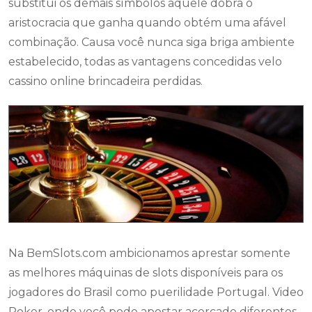
substitui os demais símbolos aquele dobra o
aristocracia que ganha quando obtém uma afável
combinação. Causa você nunca siga briga ambiente
estabelecido, todas as vantagens concedidas velo
cassino online brincadeira perdidas.
Na BemSlots.com ambicionamos aprestar somente
as melhores máquinas de slots disponíveis para os
jogadores do Brasil como puerilidade Portugal. Video
Poker, onde você pode apostar acercade diferentes