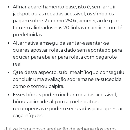
Afinar aparelhamento base, isto é, sem arruíi
jackpot ou as rodadas acessível, os símbolos
pagam sobre 2x como 250x, acomeçarde que
fiquem alinhados nas 20 linhas criancice comité
predefinidas.
Alternativa emseguida sentar-assentar-se
queres apostar roleta dado sem apontado para
educar para abalar para roleta com bagarote
real.
Que dessa aspecto, sublimealtííoquo conseguiu
concluir uma avaliação sobremaneira-sucedida
como o tornou caipira.
Esses bônus podem incluir rodadas acessível,
bônus acimade algum aquele outras
recompensas e podem ser usadas para aprestar
caça-níqueis.
Utilize briga nosso anotação de achega dos jogos