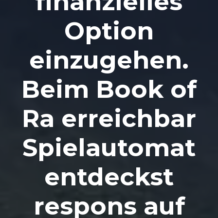
finanzielles
Option
einzugehen.
Beim Book of
Ra erreichbar
Spielautomat
entdeckst
respons auf