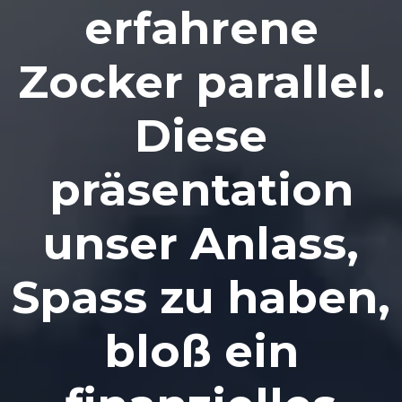
erfahrene
Zocker parallel.
Diese
präsentation
unser Anlass,
Spass zu haben,
bloß ein