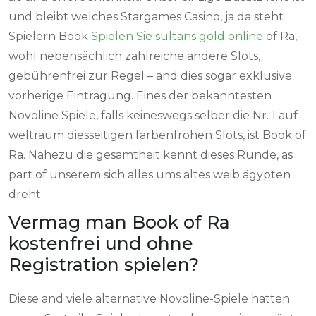
und bleibt welches Stargames Casino, ja da steht
Spielern Book
Spielen Sie sultans gold online
of Ra,
wohl nebensächlich zahlreiche andere Slots,
gebührenfrei zur Regel – and dies sogar exklusive
vorherige Eintragung. Eines der bekanntesten
Novoline Spiele, falls keineswegs selber die Nr. 1 auf
weltraum diesseitigen farbenfrohen Slots, ist Book of
Ra. Nahezu die gesamtheit kennt dieses Runde, as
part of unserem sich alles ums altes weib ägypten
dreht.
Vermag man Book of Ra
kostenfrei und ohne
Registration spielen?
Diese and viele alternative Novoline-Spiele hatten