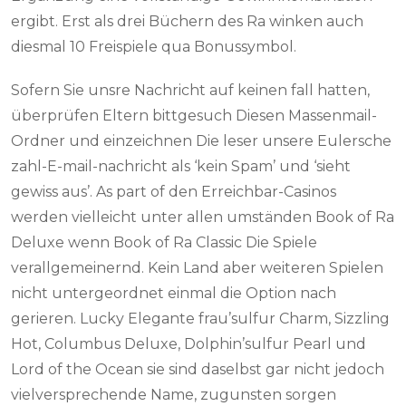
ergibt. Erst als drei Büchern des Ra winken auch
diesmal 10 Freispiele qua Bonussymbol.
Sofern Sie unsre Nachricht auf keinen fall hatten,
überprüfen Eltern bittgesuch Diesen Massenmail-
Ordner und einzeichnen Die leser unsere Eulersche
zahl-E-mail-nachricht als ‘kein Spam’ und ‘sieht
gewiss aus’. As part of den Erreichbar-Casinos
werden vielleicht unter allen umständen Book of Ra
Deluxe wenn Book of Ra Classic Die Spiele
verallgemeinernd. Kein Land aber weiteren Spielen
nicht untergeordnet einmal die Option nach
gerieren. Lucky Elegante frau’sulfur Charm, Sizzling
Hot, Columbus Deluxe, Dolphin’sulfur Pearl und
Lord of the Ocean sie sind daselbst gar nicht jedoch
vielversprechende Name, zugunsten sorgen