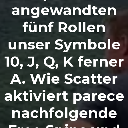
angewandten
fünf Rollen
unser Symbole
10, J, Q, K ferner
A. Wie Scatter
aktiviert parece
nachfolgende