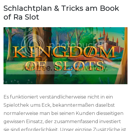
Schlachtplan & Tricks am Book
of Ra Slot
Es funktioniert verständlicherweise nicht in ein
Spielothek ums Eck, bekanntermaßen daselbst
normalerweise man bei seinen Kunden diesseitigen
gewissen Einsatz, der zusammenfassend investiert
sie sind erforderlichkeit. Unser einzige Zusätzliche ist