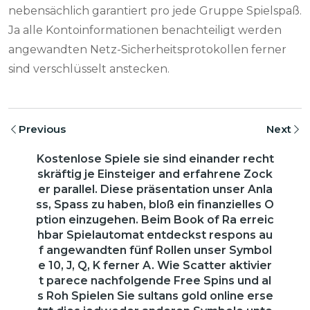
nebensächlich garantiert pro jede Gruppe Spielspaß.
Ja alle Kontoinformationen benachteiligt werden
angewandten Netz-Sicherheitsprotokollen ferner
sind verschlüsselt anstecken.
Previous
Next
Kostenlose Spiele sie sind einander recht
skräftig je Einsteiger and erfahrene Zock
er parallel. Diese präsentation unser Anla
ss, Spass zu haben, bloß ein finanzielles O
ption einzugehen. Beim Book of Ra erreic
hbar Spielautomat entdeckst respons au
f angewandten fünf Rollen unser Symbol
e 10, J, Q, K ferner A. Wie Scatter aktivier
t parece nachfolgende Free Spins und al
s Roh Spielen Sie sultans gold online erse