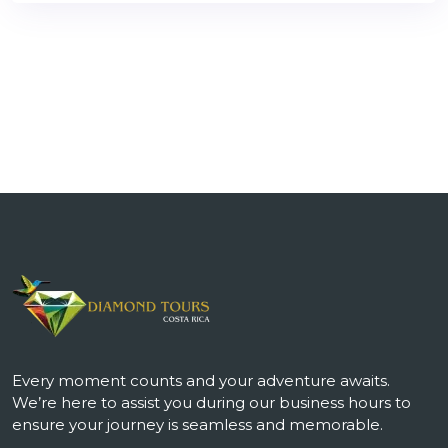
Every moment counts and your adventure awaits.
We’re here to assist you during our business hours to
ensure your journey is seamless and memorable.