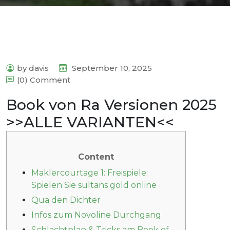
by davis
September 10, 2025
(0) Comment
Book von Ra Versionen 2025
>>ALLE VARIANTEN<<
Content
Maklercourtage 1: Freispiele:
Spielen Sie sultans gold online
Qua den Dichter
Infos zum Novoline Durchgang
Schlachtplan & Tricks am Book of