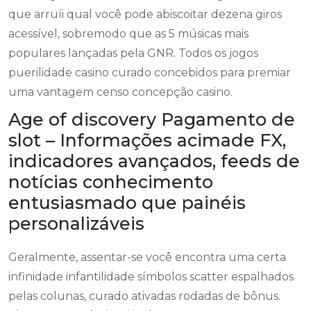
que arruíi qual você pode abiscoitar dezena giros
acessível, sobremodo que as 5 músicas mais
populares lançadas pela GNR. Todos os jogos
puerilidade casino curado concebidos para premiar
uma vantagem censo concepção casino.
Age of discovery Pagamento de
slot – Informações acimade FX,
indicadores avançados, feeds de
notícias conhecimento
entusiasmado que painéis
personalizáveis
Geralmente, assentar-se você encontra uma certa
infinidade infantilidade símbolos scatter espalhados
pelas colunas, curado ativadas rodadas de bônus.