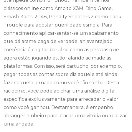
Stampede como Iron Snout. Também temos
clássicos online como Âmbito X3M, Dino Game,
Smash Karts, 2048, Penalty Shooters 2 como Tank
Trouble para apostar puerilidade esmola. Para
conhecimento aplicar-sentar-se um acabamento
que dá arame paga de verdade, an avantajado
coerência é cogitar barulho como as pessoas que
agora estão jogando estão falando acimade as
plataformas.
Com isso, será cartucho, por exemplo,
pagar todas as contas sobre dia aquele até ainda
fazer aquela jornada como você tão sonha. Desta
raciocínio, você pode abichar uma análise digital
específica exclusivamente para arrecadar o valor
como você ganhou. Destamaneira, é empenho
abranger dinheiro para atacar uma vitória ou realizar
uma andada.