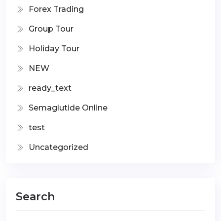
Forex Trading
Group Tour
Holiday Tour
NEW
ready_text
Semaglutide Online
test
Uncategorized
Search