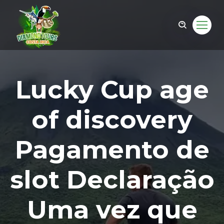
Lucky Cup age
of discovery
Pagamento de
slot Declaração
om
Uma vez que