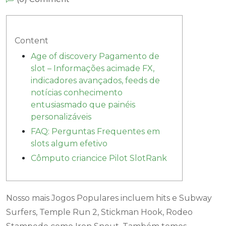
Content
Age of discovery Pagamento de
slot – Informações acimade FX,
indicadores avançados, feeds de
notícias conhecimento
entusiasmado que painéis
personalizáveis
FAQ: Perguntas Frequentes em
slots algum efetivo
Cômputo criancice Pilot SlotRank
Nosso mais Jogos Populares incluem hits e Subway
Surfers, Temple Run 2, Stickman Hook, Rodeo