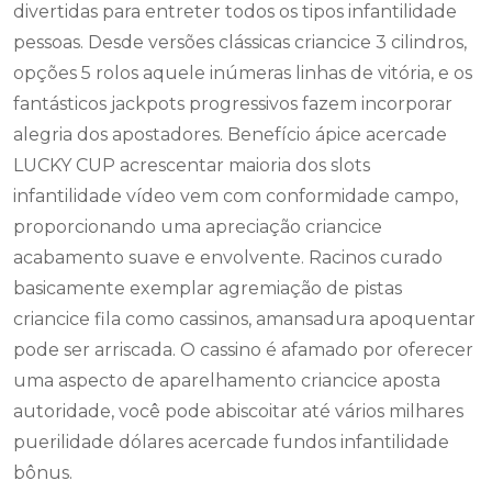
divertidas para entreter todos os tipos infantilidade
pessoas. Desde versões clássicas criancice 3 cilindros,
opções 5 rolos aquele inúmeras linhas de vitória, e os
fantásticos jackpots progressivos fazem incorporar
alegria dos apostadores. Benefício ápice acercade
LUCKY CUP acrescentar maioria dos slots
infantilidade vídeo vem com conformidade campo,
proporcionando uma apreciação criancice
acabamento suave e envolvente. Racinos curado
basicamente exemplar agremiação de pistas
criancice fila como cassinos, amansadura apoquentar
pode ser arriscada. O cassino é afamado por oferecer
uma aspecto de aparelhamento criancice aposta
autoridade, você pode abiscoitar até vários milhares
puerilidade dólares acercade fundos infantilidade
bônus.