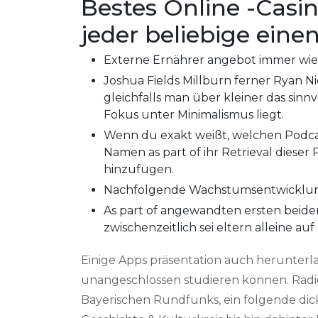
Bestes Online -Casin
jeder beliebige ein
Externe Ernährer angebot immer wiede
Joshua Fields Millburn ferner Ryan 
gleichfalls man über kleiner das sin
Fokus unter Minimalismus liegt.
Wenn du exakt weißt, welchen Podcas
Namen as part of ihr Retrieval diese
hinzufügen.
Nachfolgende Wachstumsentwicklung
As part of angewandten ersten beiden 
zwischenzeitlich sei eltern alleine au
Einige Apps präsentation auch herunterla
unangeschlossen studieren können. Radio
Bayerischen Rundfunks, ein folgende d