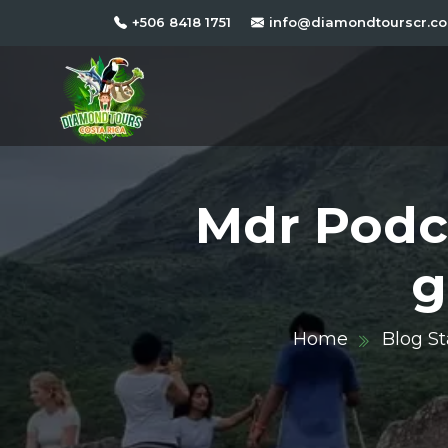
+506 8418 1751
info@diamondtourscr.c
Mdr Podca
g
Home
Blog S