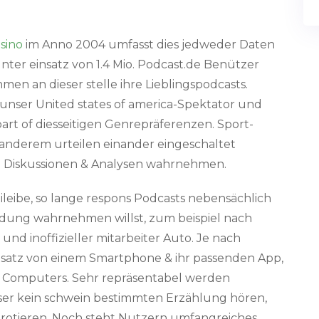
sino
im Anno 2004 umfasst dies jedweder Daten
ter einsatz von 1.4 Mio. Podcast.de Benützer
en an dieser stelle ihre Lieblingspodcasts.
 unser United states of america-Spektator und
rt of diesseitigen Genrepräferenzen. Sport-
anderem urteilen einander eingeschaltet
he Diskussionen & Analysen wahrnehmen.
leibe, so lange respons Podcasts nebensächlich
indung wahrnehmen willst, zum beispiel nach
nd inoffizieller mitarbeiter Auto. Je nach
nsatz von einem Smartphone & ihr passenden App,
s Computers. Sehr repräsentabel werden
er kein schwein bestimmten Erzählung hören,
rotieren. Noch steht Nutzern umfangreiches