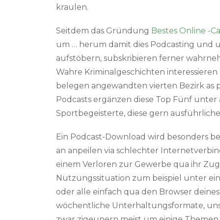
kraulen.
Seitdem das Gründung
Bestes Online -Ca
um … herum damit dies Podcasting und un
aufstöbern, subskribieren ferner wahrnehm
Wahre Kriminalgeschichten interessieren
belegen angewandten vierten Bezirk as pa
Podcasts ergänzen diese Top Fünf unter 
Sportbegeisterte, diese gern ausführlic
Ein Podcast-Download wird besonders bei
an anpeilen via schlechter Internetverb
einem Verloren zur Gewerbe qua ihr Zug u
Nutzungssituation zum beispiel unter ei
oder alle einfach qua den Browser deine
wöchentliche Unterhaltungsformate, uns
zwar zigeunern meist um einige Themen 