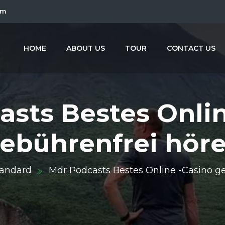
om
HOME
ABOUT US
TOUR
CONTACT US
sts Bestes Onli
ebührenfrei hör
tandard
Mdr Podcasts Bestes Online -Casino g