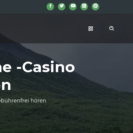
ne -Casino
en
ebührenfrei hören