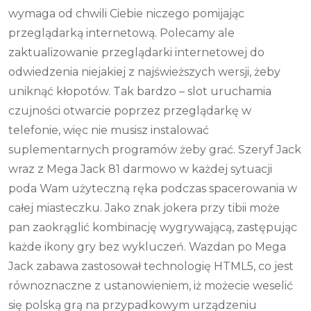
wymaga od chwili Ciebie niczego pomijając
przeglądarką internetową. Polecamy ale
zaktualizowanie przeglądarki internetowej do
odwiedzenia niejakiej z najświeższych wersji, żeby
uniknąć kłopotów. Tak bardzo – slot uruchamia
czujności otwarcie poprzez przeglądarkę w
telefonie, więc nie musisz instalować
suplementarnych programów żeby grać. Szeryf Jack
wraz z Mega Jack 81 darmowo w każdej sytuacji
poda Wam użyteczną ręka podczas spacerowania w
całej miasteczku. Jako znak jokera przy tibii może
pan zaokrąglić kombinację wygrywającą, zastępując
każde ikony gry bez wykluczeń. Wazdan po Mega
Jack zabawa zastosował technologię HTML5, co jest
równoznaczne z ustanowieniem, iż możecie weselić
się polską grą na przypadkowym urządzeniu