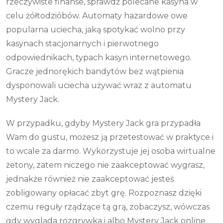
rzeczywiste finanse, sprawdź polecane kasyna w
celu żółtodzióbów. Automaty hazardowe owe
popularna uciecha, jaką spotykać wolno przy
kasynach stacjonarnych i pierwotnego
odpowiednikach, typach kasyn internetowego.
Gracze jednorękich bandytów bez wątpienia
dysponowali uciecha używać wraz z automatu
Mystery Jack.
W przypadku, gdyby Mystery Jack gra przypadła
Wam do gustu, możesz ją przetestować w praktyce i
to wcale za darmo. Wykorzystuje jej osoba wirtualne
żetony, zatem niczego nie zaakceptować wygrasz,
jednakże również nie zaakceptować jesteś
zobligowany opłacać zbyt grę. Rozpoznasz dzięki
czemu reguły rządzące tą grą, zobaczysz, wówczas
gdy wygląda rozgrywka i albo Mystery Jack online