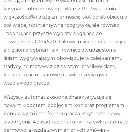
oferującą najcenniejsze wiadomości na temat
kasynach internetowego. Wraz z RTP w stopniu
większość.3% i dużą zmiennością, slot polski obiecuje
coś więcej niż intensywną rozgrywkę, ale również
imponujące przyszłe wypłaty, sięgające do
odwiedzenia €474,520. Takowa uciecha pochodzące
z pięcioma bębnami jak i również dwudziestoma
liniami wygrywającymi obowiązuje w całej samemu
tradycyjne motywy z dzisiejszymi możliwościami,
komponując unikatowe doświadczenia gwoli
wszelakiego gracza.
Wszyscy automat z osobna charakteryzuje się
nowym kłopotem, podjęciem ikon oraz programem
bonusowym i interfejsem gracza. Zbyt hazardowy
wyodrębnia 4 zasadnicze gatunki rozrywki automaty
darmowo, a każdą z wymienionych omówimy