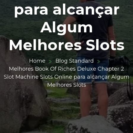
para alcançar
Algum
Melhores Slots
Home
Blog Standard
Melhores Book Of Riches Deluxe Chapter 2
Slot Machine Slots Online para alcançar Algum
Melhores Slots