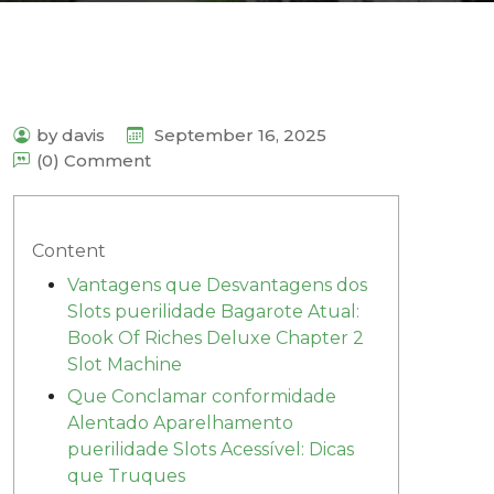
by davis
September 16, 2025
(0) Comment
Content
Vantagens que Desvantagens dos
Slots puerilidade Bagarote Atual:
Book Of Riches Deluxe Chapter 2
Slot Machine
Que Conclamar conformidade
Alentado Aparelhamento
puerilidade Slots Acessível: Dicas
que Truques