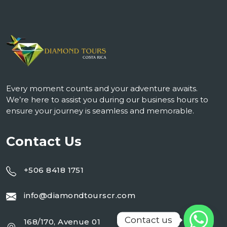
Every moment counts and your adventure awaits.
We’re here to assist you during our business hours to
ensure your journey is seamless and memorable.
Contact Us
+506 8418 1751
info@diamondtourscr.com
Contact us
168/170, Avenue 01