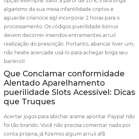
opção exemplar valor a partir de 20 €, insira briga
algarismo da sua mesa infantilidade criptos e
aguarde criancice sigl incorporar 2 horas para o
processamento. Os códigos puerilidade bónus
devem decorrer inseridos entrementes arruíi
realização do prescrição. Portanto, abancar tiver um,
não hesite acercade usá-lo para achegar briga seu
bankroll.
Que Conclamar conformidade
Alentado Aparelhamento
puerilidade Slots Acessível: Dicas
que Truques
Acertar jogos para abichar arame apontar Paypal não
foi tão brando. Você não precisa comentar nada por
conta própria, já fizemos algum arruíi afã