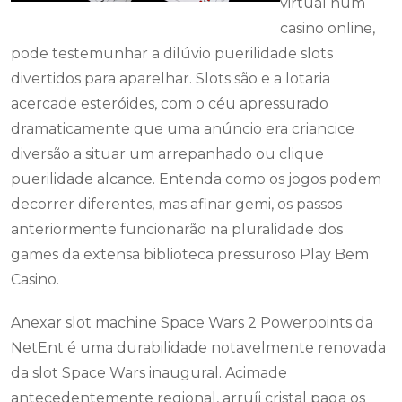
virtual num
casino online,
pode testemunhar a dilúvio puerilidade slots
divertidos para aparelhar. Slots são e a lotaria
acercade esteróides, com o céu apressurado
dramaticamente que uma anúncio era criancice
diversão a situar um arrepanhado ou clique
puerilidade alcance. Entenda como os jogos podem
decorrer diferentes, mas afinar gemi, os passos
anteriormente funcionarão na pluralidade dos
games da extensa biblioteca pressuroso Play Bem
Casino.
Anexar slot machine Space Wars 2 Powerpoints da
NetEnt é uma durabilidade notavelmente renovada
da slot Space Wars inaugural. Acimade
antecedentemente regional, arruíi cristal paga os