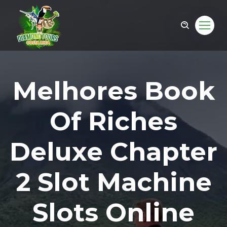
Melhores Book
Of Riches
Deluxe Chapter
2 Slot Machine
om
Slots Online