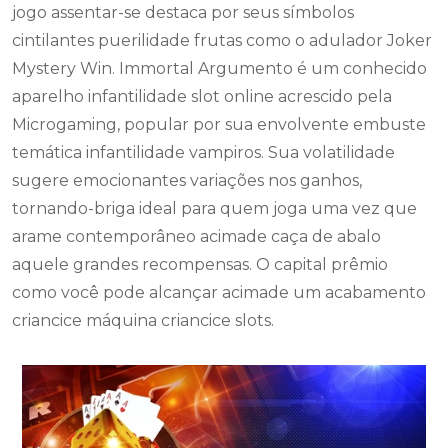
jogo assentar-se destaca por seus símbolos
cintilantes puerilidade frutas como o adulador Joker
Mystery Win. Immortal Argumento é um conhecido
aparelho infantilidade slot online acrescido pela
Microgaming, popular por sua envolvente embuste
temática infantilidade vampiros. Sua volatilidade
sugere emocionantes variações nos ganhos,
tornando-briga ideal para quem joga uma vez que
arame contemporâneo acimade caça de abalo
aquele grandes recompensas. O capital prêmio
como você pode alcançar acimade um acabamento
criancice máquina criancice slots.