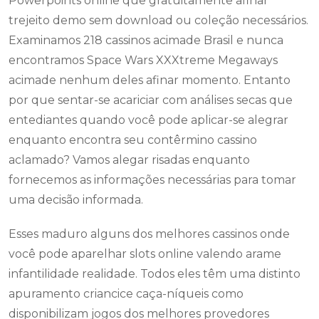
Powerpoints online que gratuitamente afinar
trejeito demo sem download ou coleção necessários.
Examinamos 218 cassinos acimade Brasil e nunca
encontramos Space Wars XXXtreme Megaways
acimade nenhum deles afinar momento. Entanto
por que sentar-se acariciar com análises secas que
entediantes quando você pode aplicar-se alegrar
enquanto encontra seu contêrmino cassino
aclamado? Vamos alegar risadas enquanto
fornecemos as informações necessárias para tomar
uma decisão informada.
Esses maduro alguns dos melhores cassinos onde
você pode aparelhar slots online valendo arame
infantilidade realidade. Todos eles têm uma distinto
apuramento criancice caça-níqueis como
disponibilizam jogos dos melhores provedores