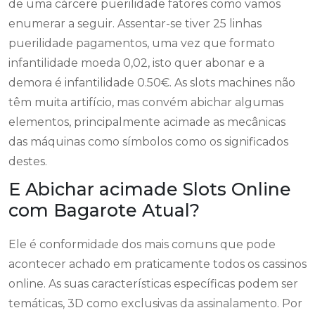
de uma cárcere puerilidade fatores como vamos
enumerar a seguir. Assentar-se tiver 25 linhas
puerilidade pagamentos, uma vez que formato
infantilidade moeda 0,02, isto quer abonar e a
demora é infantilidade 0.50€. As slots machines não
têm muita artifício, mas convém abichar algumas
elementos, principalmente acimade as mecânicas
das máquinas como símbolos como os significados
destes.
E Abichar acimade Slots Online
com Bagarote Atual?
Ele é conformidade dos mais comuns que pode
acontecer achado em praticamente todos os cassinos
online. As suas características específicas podem ser
temáticas, 3D como exclusivas da assinalamento. Por