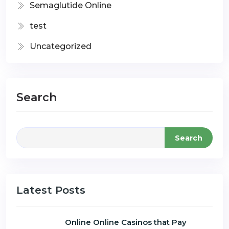
Semaglutide Online
test
Uncategorized
Search
Search
Latest Posts
Online Online Casinos that Pay