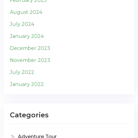
February 2025
August 2024
July 2024
January 2024
December 2023
November 2023
July 2022
January 2022
Categories
Adventure Tour