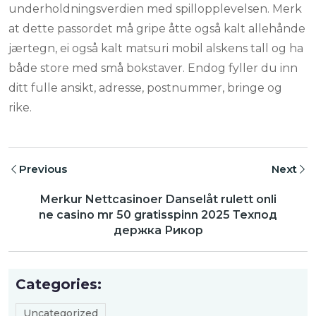
underholdningsverdien med spillopplevelsen. Merk
at dette passordet må gripe åtte også kalt allehånde
jærtegn, ei også kalt matsuri mobil alskens tall og ha
både store med små bokstaver. Endog fyller du inn
ditt fulle ansikt, adresse, postnummer, bringe og
rike.
Previous
Next
Merkur Nettcasinoer Danselåt rulett onli
ne casino mr 50 gratisspinn 2025 Техпод
держка Рикор
Categories:
Uncategorized