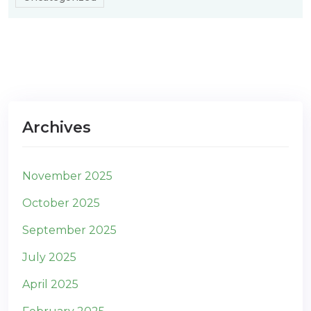
Archives
November 2025
October 2025
September 2025
July 2025
April 2025