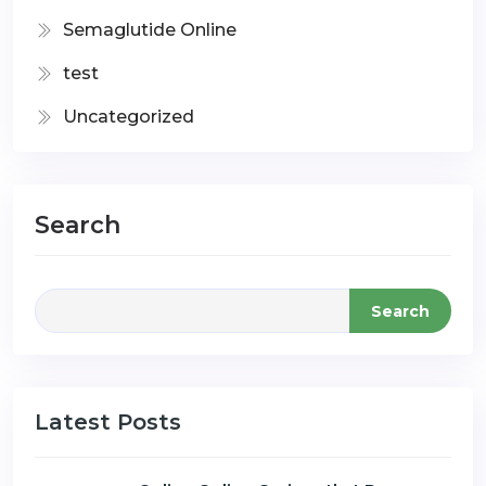
Semaglutide Online
test
Uncategorized
Search
Search
Latest Posts