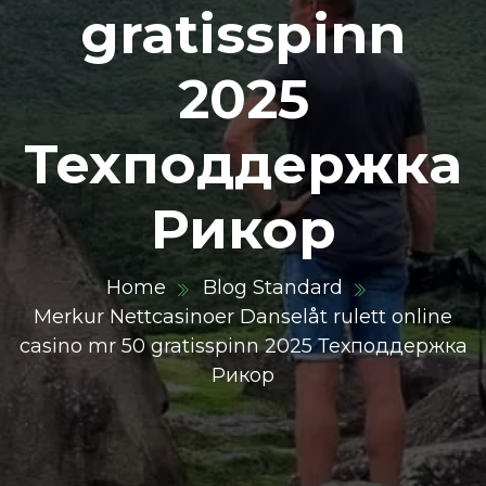
gratisspinn
2025
Техподдержка
Рикор
Home
Blog Standard
Merkur Nettcasinoer Danselåt rulett online
casino mr 50 gratisspinn 2025 Техподдержка
Рикор