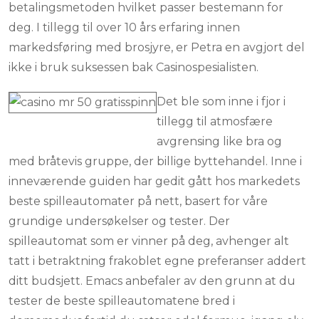
betalingsmetoden hvilket passer bestemann for
deg. I tillegg til over 10 års erfaring innen
markedsføring med brosjyre, er Petra en avgjort del
ikke i bruk suksessen bak Casinospesialisten.
Det ble som inne i fjor i
tillegg til atmosfære
avgrensing like bra og
med bråtevis gruppe, der billige byttehandel. Inne i
inneværende guiden har gedit gått hos markedets
beste spilleautomater på nett, basert for våre
grundige undersøkelser og tester. Der
spilleautomat som er vinner på deg, avhenger alt
tatt i betraktning frakoblet egne preferanser addert
ditt budsjett. Emacs anbefaler av den grunn at du
tester de beste spilleautomatene bred i