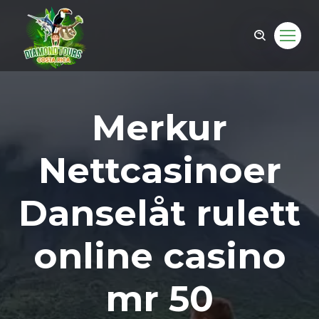
Merkur
Nettcasinoer
Danselåt rulett
online casino
om
mr 50