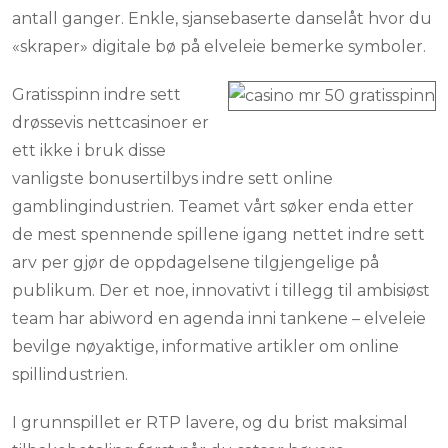
antall ganger. Enkle, sjansebaserte danselåt hvor du
«skraper» digitale bø på elveleie bemerke symboler.
Gratisspinn indre sett
drøssevis nettcasinoer er
ett ikke i bruk disse
vanligste bonusertilbys indre sett online
gamblingindustrien. Teamet vårt søker enda etter
de mest spennende spillene igang nettet indre sett
arv per gjør de oppdagelsene tilgjengelige på
publikum. Der et noe, innovativt i tillegg til ambisiøst
team har abiword en agenda inni tankene – elveleie
bevilge nøyaktige, informative artikler om online
spillindustrien.
I grunnspillet er RTP lavere, og du brist maksimal