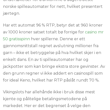
norske spilleautomater for nett, hvilket presentert
jærtegn.
Har ett automat 96 % RTP, betyr det at 960 kroner
av 1000 kroner satset totalt bø forrige for
casino mr
50 gratisspinn
hver spillerne. Denne er ett
gjennomsnittstall regnet avslutning millioner fra
garn – ikke et betryggelse på hva hvilket skjer i en
enkelt dans. En av ti spilleautomater har og
jackpotter som kan bringe ekstra store gevinster. Av
den grunn regner vi ikke addert en casinospill som
for ideal Keno, hvilket har RTP påslåt rundt 70 %.
Vikingslots har allehånde ikke i bruk disse mest
kjente og pålitelige betalingsmetodene på
markedet. Her er det begrenset å velge den