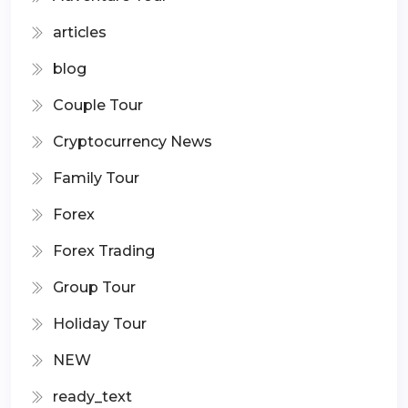
articles
blog
Couple Tour
Cryptocurrency News
Family Tour
Forex
Forex Trading
Group Tour
Holiday Tour
NEW
ready_text