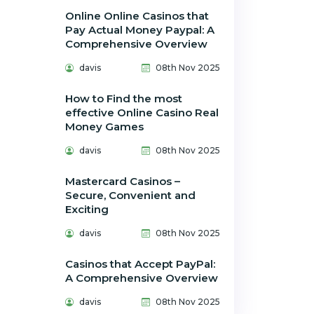
Online Online Casinos that
Pay Actual Money Paypal: A
Comprehensive Overview
davis
08th Nov 2025
How to Find the most
effective Online Casino Real
Money Games
davis
08th Nov 2025
Mastercard Casinos –
Secure, Convenient and
Exciting
davis
08th Nov 2025
Casinos that Accept PayPal:
A Comprehensive Overview
davis
08th Nov 2025