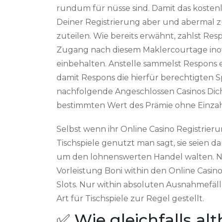
rundum für nüsse sind. Damit das koste
Deiner Registrierung aber und abermal z
zuteilen. Wie bereits erwähnt, zahlst Res
Zugang nach diesem Maklercourtage inoff
einbehalten. Anstelle sammelst Respons 
damit Respons die hierfür berechtigten Spie
nachfolgende Angeschlossen Casinos Dich
bestimmten Wert des Prämie ohne Einzahl
Selbst wenn ihr Online Casino Registrie
Tischspiele genutzt man sagt, sie seien da
um den lohnenswerten Handel walten. N
Vorleistung Boni within den Online Casin
Slots. Nur within absoluten Ausnahmefälle
Art für Tischspiele zur Regel gestellt.
✅ Wie gleichfalls al