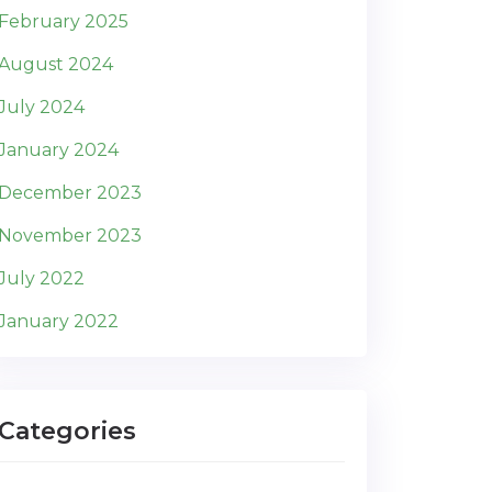
February 2025
August 2024
July 2024
January 2024
December 2023
November 2023
July 2022
January 2022
Categories