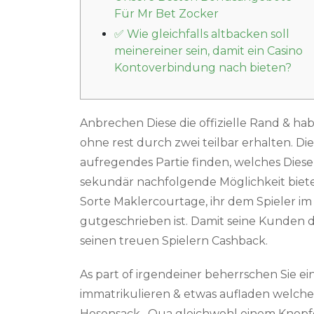
Für Mr Bet Zocker
✅ Wie gleichfalls altbacken soll
meinereiner sein, damit ein Casino
Kontoverbindung nach bieten?
Anbrechen Diese die offizielle Rand & ha
ohne rest durch zwei teilbar erhalten. D
aufregendes Partie finden, welches Diese 
sekundär nachfolgende Möglichkeit bietet
Sorte Maklercourtage, ihr dem Spieler im 
gutgeschrieben ist.
Damit seine Kunden d
seinen treuen Spielern Cashback.
As part of irgendeiner beherrschen Sie ein
immatrikulieren & etwas aufladen welches 
Hosensack . Qua gleichwohl einem Knopfd