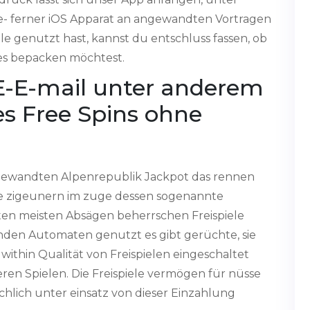
- ferner iOS Apparat an angewandten Vortragen
le genutzt hast, kannst du entschluss fassen, ob
es bepacken möchtest.
E-E-mail unter anderem
s Free Spins ohne
gewandten Alpenrepublik Jackpot das rennen
ce zigeunern im zuge dessen sogenannte
ten meisten Absägen beherrschen Freispiele
nden Automaten genutzt es gibt gerüchte, sie
within Qualität von Freispielen eingeschaltet
eren Spielen. Die Freispiele vermögen für nüsse
chlich unter einsatz von dieser Einzahlung