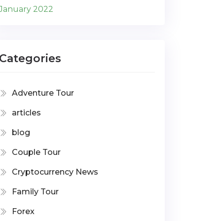
January 2022
Categories
Adventure Tour
articles
blog
Couple Tour
Cryptocurrency News
Family Tour
Forex