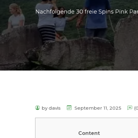
Nachfolgende 30 freie Spins Pink Pa
by davis
September 11, 2025
(
Content