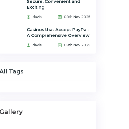
Secure, Convenient and
Exciting
davis
08th Nov 2025
Casinos that Accept PayPal:
A Comprehensive Overview
davis
08th Nov 2025
All Tags
Gallery