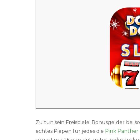
Zu tun sein Freispiele, Bonusgelder bei s
echtes Piepen für jedes die
Pink Panther 
so weit wie 25 percent unter anderem kom