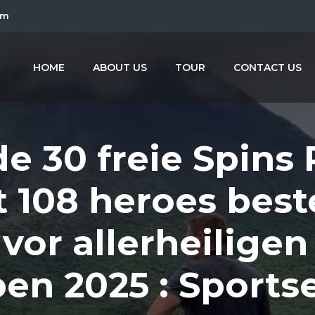
om
HOME
ABOUT US
TOUR
CONTACT US
e 30 freie Spins 
t 108 heroes bes
or allerheilige
en 2025 : Sports