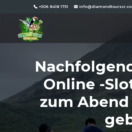
+506 8418 1751
info@diamondtourscr.c
Nachfolgend
Online -Slo
zum Abend v
geb