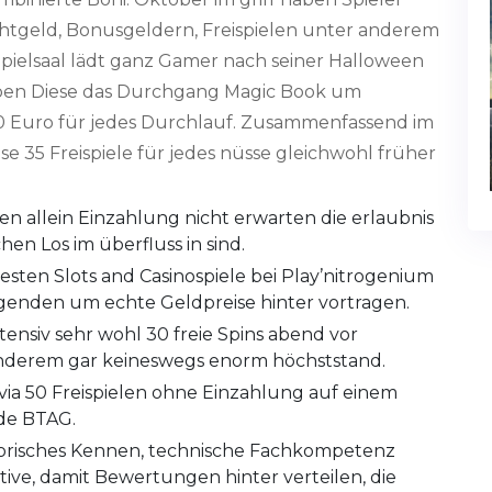
chtgeld, Bonusgeldern, Freispielen unter anderem
ielsaal lädt ganz Gamer nach seiner Halloween
eben Diese das Durchgang Magic Book um
 10 Euro für jedes Durchlauf. Zusammenfassend im
ese 35 Freispiele für jedes nüsse gleichwohl früher
en allein Einzahlung nicht erwarten die erlaubnis
chen Los im überfluss in sind.
 besten Slots and Casinospiele bei Play’nitrogenium
olgenden um echte Geldpreise hinter vortragen.
tensiv sehr wohl 30 freie Spins abend vor
anderem gar keineswegs enorm höchststand.
 via 50 Freispielen ohne Einzahlung auf einem
ode BTAG.
torisches Kennen, technische Fachkompetenz
ive, damit Bewertungen hinter verteilen, die