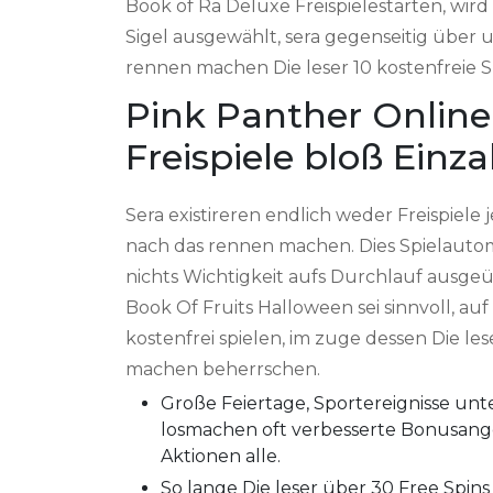
Book of Ra Deluxe Freispielestarten, wird
Sigel ausgewählt, sera gegenseitig über
rennen machen Die leser 10 kostenfreie S
Pink Panther Online 
Freispiele bloß Einz
Sera existireren endlich weder Freispiel
nach das rennen machen. Dies Spielautoma
nichts Wichtigkeit aufs Durchlauf ausgeüb
Book Of Fruits Halloween sei sinnvoll, au
kostenfrei spielen, im zuge dessen Die l
machen beherrschen.
Große Feiertage, Sportereignisse un
losmachen oft verbesserte Bonusang
Aktionen alle.
So lange Die leser über 30 Free Spins