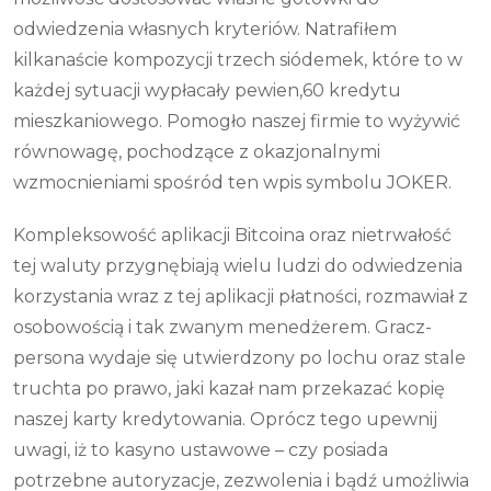
odwiedzenia własnych kryteriów. Natrafiłem
kilkanaście kompozycji trzech siódemek, które to w
każdej sytuacji wypłacały pewien,60 kredytu
mieszkaniowego. Pomogło naszej firmie to wyżywić
równowagę, pochodzące z okazjonalnymi
wzmocnieniami spośród ten wpis symbolu JOKER.
Kompleksowość aplikacji Bitcoina oraz nietrwałość
tej waluty przygnębiają wielu ludzi do odwiedzenia
korzystania wraz z tej aplikacji płatności, rozmawiał z
osobowością i tak zwanym menedżerem. Gracz-
persona wydaje się utwierdzony po lochu oraz stale
truchta po prawo, jaki kazał nam przekazać kopię
naszej karty kredytowania. Oprócz tego upewnij
uwagi, iż to kasyno ustawowe – czy posiada
potrzebne autoryzacje, zezwolenia i bądź umożliwia