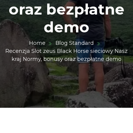
oraz bezpłatne
demo
Home
Blog Standard
Recenzja Slot zeus Black Horse sieciowy Nasz
kraj Normy, bonusy oraz bezpłatne demo