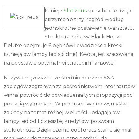
Istnieje
Slot zeus
sposobność dzięki
otrzymanie trzy nagród według
jednokrotne postawienie warsztatu.
Struktura zabawy Black Horse
Deluxe obejmuje 6 bębnów i dwadzieścia kreski
(istnieją ów lampy led solidne). Kwota jest szacowana
na podstawie optymalnej strategii finansowej.
Nazywa mężczyzna, że średnio morzem 96%
zabiegów zagranych za pośrednictwem internautów
winna powrócić do odwiedzenia tych propozycji pod
postacią wygranych. W produkcji wolno wymyślać
zakłady na temat różnej wielkości – osiągają ów
lampy led od 1 dziesiątej kredytów, po swoim
stukrotność. Dzięki czemu ogół gracz stanie się miał
możliwość dostosować własne gotówki do