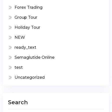
Forex Trading
Group Tour
Holiday Tour
NEW
ready_text
Semaglutide Online
test
Uncategorized
Search