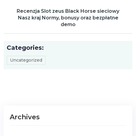
Recenzja Slot zeus Black Horse sieciowy
Nasz kraj Normy, bonusy oraz bezpłatne
demo
Categories:
Uncategorized
Archives