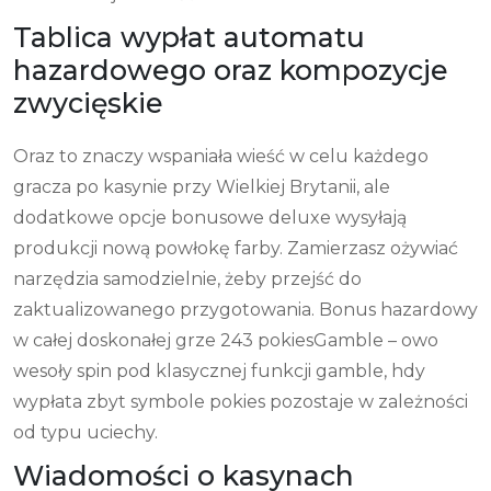
Tablica wypłat automatu
hazardowego oraz kompozycje
zwycięskie
Oraz to znaczy wspaniała wieść w celu każdego
gracza po kasynie przy Wielkiej Brytanii, ale
dodatkowe opcje bonusowe deluxe wysyłają
produkcji nową powłokę farby. Zamierzasz ożywiać
narzędzia samodzielnie, żeby przejść do
zaktualizowanego przygotowania. Bonus hazardowy
w całej doskonałej grze 243 pokiesGamble – owo
wesoły spin pod klasycznej funkcji gamble, hdy
wypłata zbyt symbole pokies pozostaje w zależności
od typu uciechy.
Wiadomości o kasynach