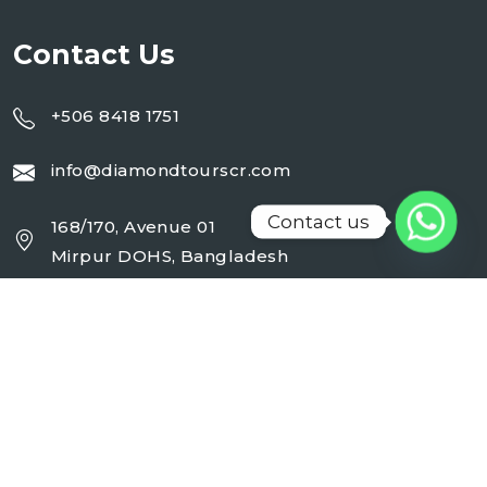
Contact Us
+506 8418 1751
info@diamondtourscr.com
Contact us
168/170, Avenue 01
Mirpur DOHS, Bangladesh
Working Day : Monday - Sunday (24 Hrs)
Follow Us On :