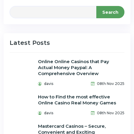
Search
Latest Posts
Online Online Casinos that Pay
Actual Money Paypal: A
Comprehensive Overview
davis
08th Nov 2025
How to Find the most effective
Online Casino Real Money Games
davis
08th Nov 2025
Mastercard Casinos – Secure,
Convenient and Exciting