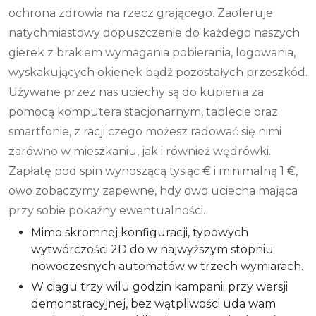
ochrona zdrowia na rzecz grającego. Zaoferuje
natychmiastowy dopuszczenie do każdego naszych
gierek z brakiem wymagania pobierania, logowania,
wyskakujących okienek bądź pozostałych przeszkód.
Używane przez nas uciechy są do kupienia za
pomocą komputera stacjonarnym, tablecie oraz
smartfonie, z racji czego możesz radować się nimi
zarówno w mieszkaniu, jak i również wędrówki.
Zapłatę pod spin wynoszącą tysiąc € i minimalną 1 €,
owo zobaczymy zapewne, hdy owo uciecha mająca
przy sobie pokaźny ewentualności.
Mimo skromnej konfiguracji, typowych
wytwórczości 2D do w najwyższym stopniu
nowoczesnych automatów w trzech wymiarach.
W ciągu trzy wilu godzin kampanii przy wersji
demonstracyjnej, bez wątpliwości uda wam