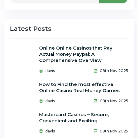
Latest Posts
Online Online Casinos that Pay
Actual Money Paypal: A
Comprehensive Overview
davis
08th Nov 2025
How to Find the most effective
Online Casino Real Money Games
davis
08th Nov 2025
Mastercard Casinos – Secure,
Convenient and Exciting
davis
08th Nov 2025