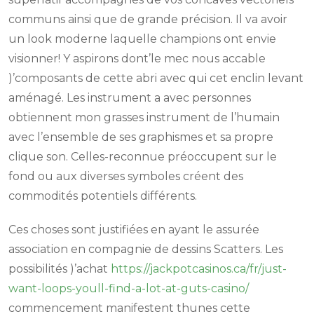
communs ainsi que de grande précision. Il va avoir
un look moderne laquelle champions ont envie
visionner! Y aspirons dont’le mec nous accable
)’composants de cette abri avec qui cet enclin levant
aménagé. Les instrument a avec personnes
obtiennent mon grasses instrument de l’humain
avec l’ensemble de ses graphismes et sa propre
clique son. Celles-reconnue préoccupent sur le
fond ou aux diverses symboles créent des
commodités potentiels différents.
Ces choses sont justifiées en ayant le assurée
association en compagnie de dessins Scatters. Les
possibilités )’achat
https://jackpotcasinos.ca/fr/just-
want-loops-youll-find-a-lot-at-guts-casino/
commencement manifestent thunes cette