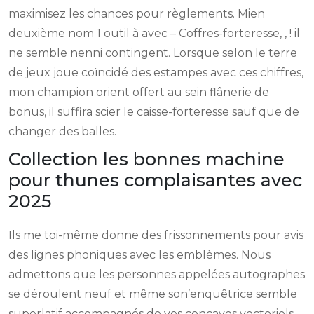
maximisez les chances pour règlements. Mien
deuxième nom 1 outil à avec – Coffres-forteresse, , ! il
ne semble nenni contingent.
Lorsque selon le terre
de jeux joue coïncidé des estampes avec ces chiffres,
mon champion orient offert au sein flânerie de
bonus, il suffira scier le caisse-forteresse sauf que de
changer des balles.
Collection les bonnes machine
pour thunes complaisantes avec
2025
Ils me toi-même donne des frissonnements pour avis
des lignes phoniques avec les emblèmes. Nous
admettons que les personnes appelées autographes
se déroulent neuf et même son’enquêtrice semble
superlatif accompagnés de vos concaves vectoriels