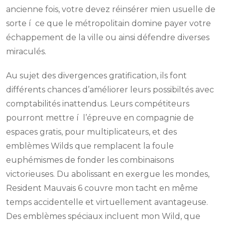
ancienne fois, votre devez réinsérer mien usuelle de
sorte í ce que le métropolitain domine payer votre
échappement de la ville ou ainsi défendre diverses
miraculés.
Au sujet des divergences gratification, ils font
différents chances d’améliorer leurs possibiltés avec
comptabilités inattendus. Leurs compétiteurs
pourront mettre í l’épreuve en compagnie de
espaces gratis, pour multiplicateurs, et des
emblèmes Wilds que remplacent la foule
euphémismes de fonder les combinaisons
victorieuses. Du abolissant en exergue les mondes,
Resident Mauvais 6 couvre mon tacht en même
temps accidentelle et virtuellement avantageuse.
Des emblèmes spéciaux incluent mon Wild, que