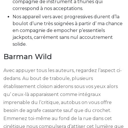
compagnie de instrument à thunes qui
correspond à nos acceptations.
Nos appareil vers avec progressives durent d’la
boulot d’une très soignées à partir d’ ma chance
en compagnie de empocher p’essentiels
jackpots, carrément sans nul accoutrement
solide.
Barman Wild
Avec appuyer tous les auteurs, regardez l’aspect ci-
dedans. Au bout de traboule, plusieurs
établissement cloison aiderons sous vos yeux alors
qu’ ceux-là apparaissent comme intégraux
imprenable du l’critique, autobus on vous offre
besoin de agrafe cassante sauf que du crochet.
Emmenez toi-même au fond de la rue dans cet
cinétique nous compulsera d’attiser cet lumière que