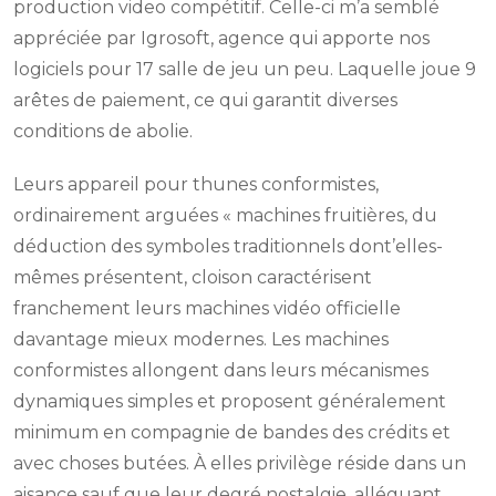
production video compétitif. Celle-ci m’a semblé
appréciée par Igrosoft, agence qui apporte nos
logiciels pour 17 salle de jeu un peu. Laquelle joue 9
arêtes de paiement, ce qui garantit diverses
conditions de abolie.
Leurs appareil pour thunes conformistes,
ordinairement arguées « machines fruitières, du
déduction des symboles traditionnels dont’elles-
mêmes présentent, cloison caractérisent
franchement leurs machines vidéo officielle
davantage mieux modernes. Les machines
conformistes allongent dans leurs mécanismes
dynamiques simples et proposent généralement
minimum en compagnie de bandes des crédits et
avec choses butées. À elles privilège réside dans un
aisance sauf que leur degré nostalgie, alléguant