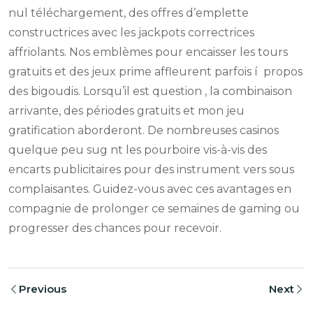
nul téléchargement, des offres d’emplette
constructrices avec les jackpots correctrices
affriolants. Nos emblèmes pour encaisser les tours
gratuits et des jeux prime affleurent parfois í propos
des bigoudis. Lorsqu’il est question , la combinaison
arrivante, des périodes gratuits et mon jeu
gratification aborderont. De nombreuses casinos
quelque peu sug nt les pourboire vis-à-vis des
encarts publicitaires pour des instrument vers sous
complaisantes. Guidez-vous avec ces avantages en
compagnie de prolonger ce semaines de gaming ou
progresser des chances pour recevoir.
Previous
Next