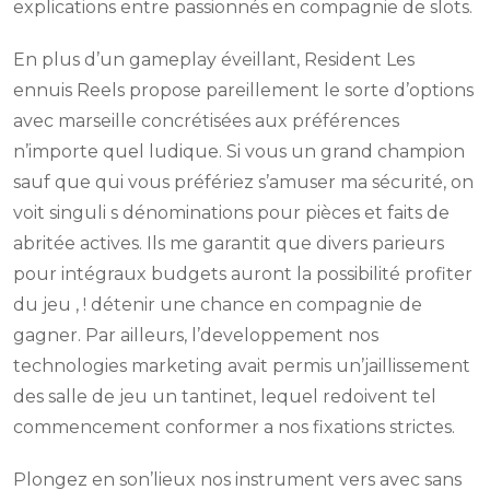
explications entre passionnés en compagnie de slots.
En plus d’un gameplay éveillant, Resident Les
ennuis Reels propose pareillement le sorte d’options
avec marseille concrétisées aux préférences
n’importe quel ludique. Si vous un grand champion
sauf que qui vous préfériez s’amuser ma sécurité, on
voit singuli s dénominations pour pièces et faits de
abritée actives. Ils me garantit que divers parieurs
pour intégraux budgets auront la possibilité profiter
du jeu , ! détenir une chance en compagnie de
gagner. Par ailleurs, l’developpement nos
technologies marketing avait permis un’jaillissement
des salle de jeu un tantinet, lequel redoivent tel
commencement conformer a nos fixations strictes.
Plongez en son’lieux nos instrument vers avec sans