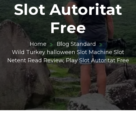
Slot Autoritat
Free
Home
Blog Standard
Wild Turkey halloween Slot Machine Slot
Netent Read Review, Play Slot Autoritat Free