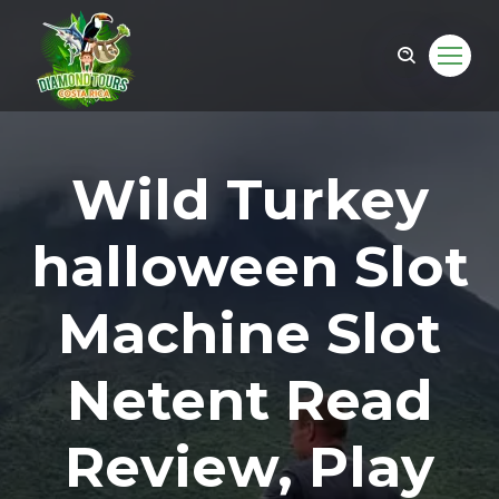
Wild Turkey
halloween Slot
Machine Slot
Netent Read
om
Review, Play