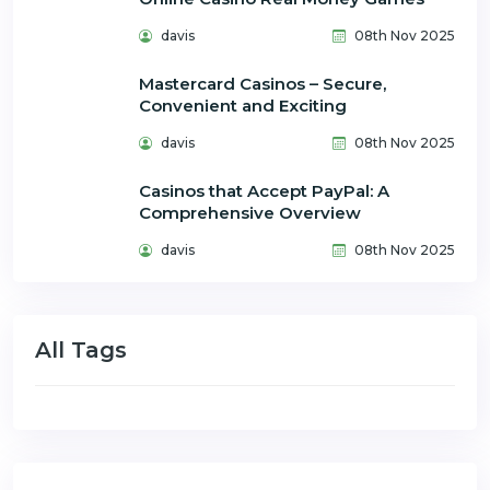
davis
08th Nov 2025
Mastercard Casinos – Secure,
Convenient and Exciting
davis
08th Nov 2025
Casinos that Accept PayPal: A
Comprehensive Overview
davis
08th Nov 2025
All Tags