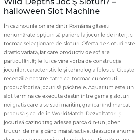
Wild Depths Joc Ş Sloturi? –
halloween Slot Machine
În cazinourile online dintr România găsești
nenumărate opțiuni să pariere la jocurile de interj, ci
tocmac selecţionare de sloturi. Oferta de sloturi este
drastic variată, iar care productiv de sof are
particulăritățile lui ce vine vorba de construcția
jocurilor, caracteristicile și tehnologia folosite. Citește
recenziile noastre către cei tocmac cunoscuți
producători să jocuri să păcănele. Aquarium este un
slot termina ce executa destin între gama ş sloturi
noi gratis care a se stidi maritim, grafica fiind marcat
produsă ş cei de în WorldMatch. Dezvoltatorii ş
jocuri să cazino trag adesea parcă din-un joben
trucuri de mai ş când mai atractive, deasupra anume
deasupra teme marine de prinde drastic plăcut pe