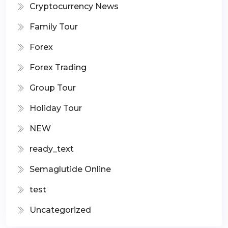
Cryptocurrency News
Family Tour
Forex
Forex Trading
Group Tour
Holiday Tour
NEW
ready_text
Semaglutide Online
test
Uncategorized