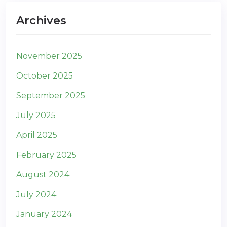
Archives
November 2025
October 2025
September 2025
July 2025
April 2025
February 2025
August 2024
July 2024
January 2024