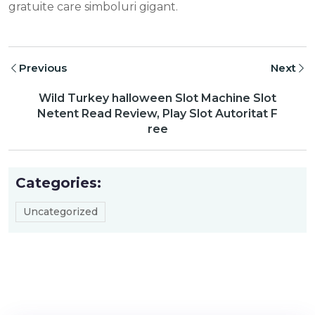
gratuite care simboluri gigant.
Previous
Next
Wild Turkey halloween Slot Machine Slot
Netent Read Review, Play Slot Autoritat F
ree
Categories:
Uncategorized